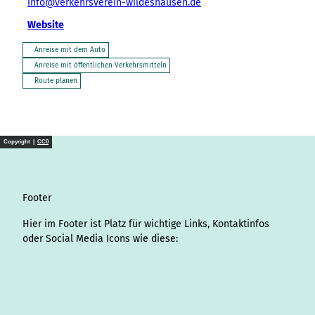
info@verkehrsverein-wildeshausen.de
Website
Anreise mit dem Auto
Anreise mit öffentlichen Verkehrsmitteln
Route planen
Copyright |
CC0
Footer
Hier im Footer ist Platz für wichtige Links, Kontaktinfos
oder Social Media Icons wie diese:
I
L
f
Y
P
X
T
T
T
W
S
n
i
a
o
i
i
h
r
h
p
s
n
c
u
n
k
r
i
a
o