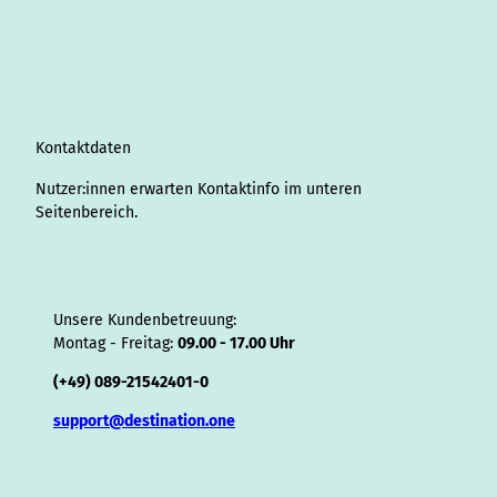
t
k
e
T
t
T
e
p
t
t
a
e
b
u
e
o
a
A
s
i
g
d
o
b
r
k
d
d
a
f
r
I
o
e
e
s
v
p
y
a
n
k
s
i
p
m
t
s
o
Kontaktdaten
r
Nutzer:innen erwarten Kontaktinfo im unteren
Seitenbereich.
Unsere Kundenbetreuung:
Montag - Freitag:
09.00 - 17.00 Uhr
(+49) 089-21542401-0
support@destination.one