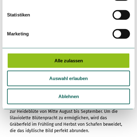
Broschüre "Wandern im Naturpark Wildeshauser Geest"
l
l
Statistiken
Ansprechpartner:in
i
Zweckverband Naturpark Wildeshauser Geest
g
Marketing
u
Organisation
n
Naturpark Wildeshauser Geest
g
s
Alle zulassen
Lizenz (Stammdaten)
a
u
Auswahl erlauben
s
w
Unser Tipp
a
Ablehnen
h
Besonders schön präsentiert sich das Pestruper Gräberfeld
l
zur Heideblüte von Mitte August bis September. Um die
lilaviolette Blütenpracht zu ermöglichen, wird das
Gräberfeld im Frühling und Herbst von Schafen beweidet,
die das idyllische Bild perfekt abrunden.