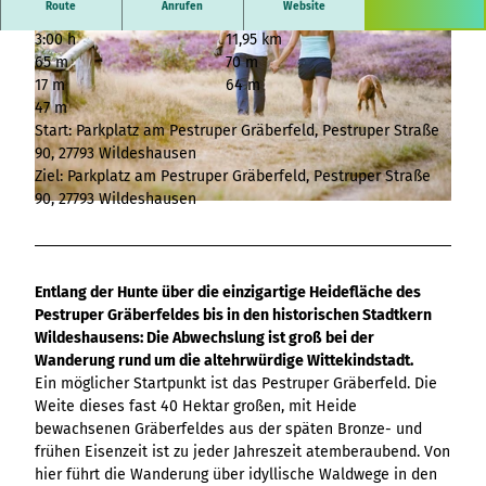
Übersicht
destination.article
Bühne
Route
Anrufen
Website
Ergebnisliste
Variante 3
Hambur
Alle Themen
(zweispaltig)
destination.adventcalendar
destination.news
destination.blog+
3:00 h
11,95 km
Webcam
ger
Variante 4
Ergebnisliste
Übersicht
65 m
70 m
Bühne
Wetter
Pagehea
Variante 5
destination.advert
Ergebnisliste:
destination.newsticker
destination.event+
17 m
64 m
Ergebnisliste
(zweispaltig
Veranstaltungskalender
der
pages+Ergebnislis
Übersicht
destination.arrival
47 m
Medien-
Kontakt
Variante
destination.podcast
destination.gastro+
ten und
Ergebnisliste
Übersicht
Start: Parkplatz am Pestruper Gräberfeld, Pestruper Straße
Versatz)
1
Übersicht
destination.a-z
Menü&Header
Ergebnisliste:
destination.pop-up
destination.host+
Variante 0
90, 27793 Wildeshausen
Hambur
Ergebnisliste
© Markus Drygala |
CC-BY
Seiten
Bühne
Filter: "Zeitraum
Übersicht
Ziel: Parkplatz am Pestruper Gräberfeld, Pestruper Straße
Variante 1
destination.blog
ger
Ergebnisliste
destination.quicknavi
destination.mice+
(dreispaltig)
absolut" und
Ergebnisliste
90, 27793 Wildeshausen
Übersicht
Menü -
individuelle Filter
Übersicht
Übersicht
© Stadt Wildeshausen |
CC0
destination.bookmark
"Zeitraum relativ"
destination.quiz
destination.mix+
Ergebnisliste
Variante
Buttons
Variante 0
Ergebnisliste
Alle Themen
0
V0 - KI-
destination.brochure
Variante 1
destination.routing
destination.package+
Checkliste
Ergebnisliste
Souveränität im
Hambur
Übersicht
destination.choice
Entlang der Hunte über die einzigartige Heidefläche des
destination.scrolltotop
destination.places+
Tourismus:
ger
Einzelnes
Ergebnisliste
Übersicht
Pestruper Gräberfeldes bis in den historischen Stadtkern
Übersicht
Wertschöpfung
Menü -
Medienelement
destination.conversion
destination.search
destination.poi+
Variante 0
Wildeshausens: Die Abwechslung ist groß bei der
sichern statt
Variante
Ergebnisliste
Übersicht
Wanderung rund um die altehrwürdige Wittekindstadt.
Variante 1
Fakten
destination.cookie
Kapital exportieren
1
destination.simplelanguage
destination.story+
Ergebnisliste
Ein möglicher Startpunkt ist das Pestruper Gräberfeld. Die
V1 - Mehr
Hambur
Übersicht
Formular
destination.countdown
destination.slide
Weite dieses fast 40 Hektar großen, mit Heide
destination.skiresort+
Möglichkeiten,
ger
Ergebnisliste
bewachsenen Gräberfeldes aus der späten Bronze- und
Übersicht
mehr Design, mehr
Menü -
Horizontale
destination.dayplanner
destination.social
destination.tours+
frühen Eisenzeit ist zu jeder Jahreszeit atemberaubend. Von
Ergebnisliste
Performance
Variante
Timeline
Übersicht
destination.employee
hier führt die Wanderung über idyllische Waldwege in den
destination.styleswitch
destination.webcam+
2
Übersicht
V2 - Künstliche