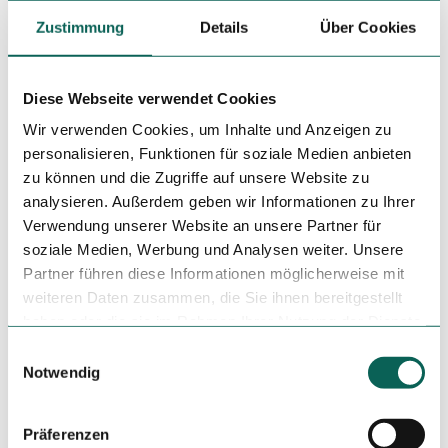
Weitere Infos
Zustimmung
Details
Über Cookies
Die Tour liegt in folgenden Schutzgebieten:
- Naturpark Wildeshauser Geest
Diese Webseite verwendet Cookies
- Naturschutzgebiet Pestruper Gräberfeld und Rosengarten
- Fauna-Flora-Habitat-Gebiet Pestruper Gräberfeld
Wir verwenden Cookies, um Inhalte und Anzeigen zu
personalisieren, Funktionen für soziale Medien anbieten
In den Schutzgebieten sind folgende Regeln zu beachten:
zu können und die Zugriffe auf unsere Website zu
- nur die vorhandenen Wege nutzen
analysieren. Außerdem geben wir Informationen zu Ihrer
- Müll in Abfalleimern oder zu Hause entsorgen
Verwendung unserer Website an unsere Partner für
- Naturerlebnis mit Rücksicht auf die Tier- und
Pflanzenwelt sowie
soziale Medien, Werbung und Analysen weiter. Unsere
Mitmenschen
Partner führen diese Informationen möglicherweise mit
- Hunde anleinen und Hinterlassenschaften aufsammeln
weiteren Daten zusammen, die Sie ihnen bereitgestellt
- Zelten und Grillen nur auf ausgewiesenen Plätzen
haben oder die sie im Rahmen Ihrer Nutzung der Dienste
- lokale Wegesperrungen und Hinweisschilder der Land-
gesammelt haben.
E
und Forstwirtschaft
Notwendig
sowie des Naturschutzes beachten
i
n
Literatur
w
Präferenzen
i