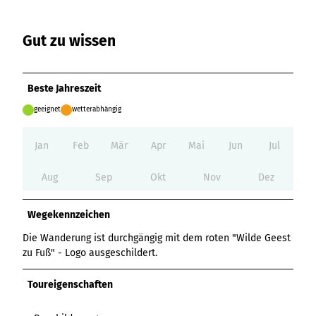
Variante 3
Variante 2
Variante 4
Gut zu wissen
Variante 5
Beste Jahreszeit
geeignet
wetterabhängig
Jan
Feb
Mär
Apr
Mai
Jun
Jul
Aug
Sep
Okt
Nov
Dez
Wegekennzeichen
Die Wanderung ist durchgängig mit dem roten "Wilde Geest
zu Fuß" - Logo ausgeschildert.
Toureigenschaften