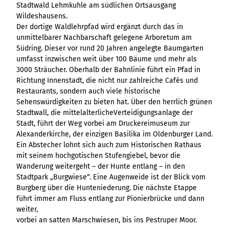
Ergebnisliste
Kachel &
Übersicht
Stadtwald Lehmkuhle am südlichen Ortsausgang
Übersicht
Intelligenz trifft
Hambur
Variante 0
destination.epaper
Ergebnisliste: div
destination.tab
Kachelwand
Wildeshausens.
Variante 0
Ergebnisliste
Content Creation:
ger
Variante 1
Filter zu Höhen
Übersicht
Der dortige Waldlehrpfad wird ergänzt durch das in
Variante 1
destination.guestcard
Der KI-Wizard und
Menü -
destination.teaserwall
Link-Liste
Ergebnisliste:
unmittelbarer Nachbarschaft gelegene Arboretum am
3er-Raster
KI-Checker in
Variante
destination.highlight
individueller Filter
Südring. Dieser vor rund 20 Jahren angelegte Baumgarten
destination.tide
4er-Raster
Mediengalerie
one.data
3
"beste Reisezeit"
umfasst inzwischen weit über 100 Bäume und mehr als
Übersicht
Kachel-Slider
destination.html
Hambur
destination.topspot
Mini-Teaser
3000 Sträucher. Oberhalb der Bahnlinie führt ein Pfad in
Variante 0
ger
Übersicht
Richtung Innenstadt, die nicht nur zahlreiche Cafés und
destination.imageclick
destination.trilogy
Variante 1
Silhouette
Menü -
Variante 0
Restaurants, sondern auch viele historische
Übersicht
Variante 2
Variante
destination.language
Variante 1
destination.weather
Sehenswürdigkeiten zu bieten hat. Über den herrlich grünen
Tabelle
Variante 0
4
Variante 3
Übersicht
Stadtwall, die mittelalterlicheVerteidigungsanlage der
destination.login
Variante 1
destination.youtube
Text und
Stadt, führt der Weg vorbei am Druckereimuseum zur
Variante 0
Medien
destination.logo
Alexanderkirche, der einzigen Basilika im Oldenburger Land.
Variante 1
Ein Abstecher lohnt sich auch zum Historischen Rathaus
Variante 2
Vertikale
destination.mail
mit seinem hochgotischen Stufengiebel, bevor die
Timeline
Wanderung weitergeht – der Hunte entlang – in den
destination.medialibrary
Übersicht
XXL-Galerie
Stadtpark „Burgwiese“. Eine Augenweide ist der Blick vom
Variante 0
destination.mediawall
Übersicht
Burgberg über die Hunteniederung. Die nächste Etappe
Variante 1
Zitat
Variante 0
führt immer am Fluss entlang zur Pionierbrücke und dann
destination.multisearch
Übersicht
Variante 2
weiter,
Variante 1
Variante 0
Variante 3
vorbei an satten Marschwiesen, bis ins Pestruper Moor.
Variante 2
Variante 1