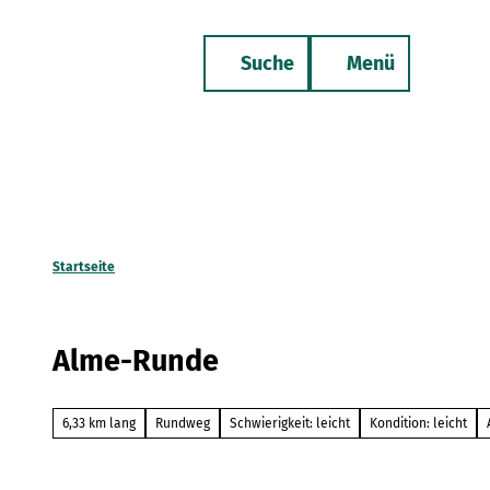
Z
u
Suche
Menü
m
Merkzettel
Telefon
I
n
h
a
l
t
Startseite
Alme-Runde
6,33 km lang
Rundweg
Schwierigkeit: leicht
Kondition: leicht