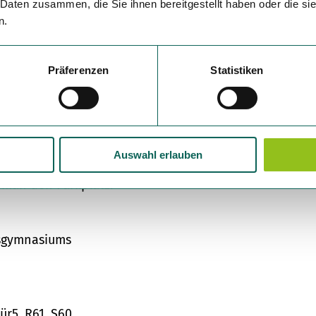
 Daten zusammen, die Sie ihnen bereitgestellt haben oder die s
n.
Präferenzen
Statistiken
Auswahl erlauben
shaltestelle "Alte Post) einbiegen in "Neuer Weg". De
t man den Parkplatz.
usgymnasiums
Bür5, R61, S60