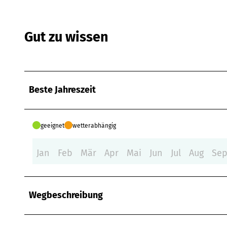
Gut zu wissen
Beste Jahreszeit
geeignet
wetterabhängig
Jan
Feb
Mär
Apr
Mai
Jun
Jul
Aug
Se
Wegbeschreibung