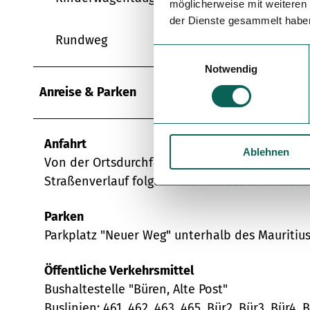
möglicherweise mit weiteren
der Dienste gesammelt habe
Rundweg
E
Notwendig
i
n
Anreise & Parken
w
i
l
Anfahrt
Ablehnen
l
Von der Ortsdurchfahrt Büren (auf Höhe der Bu
i
Straßenverlauf folgen. Nach ca. 350 m erreich
g
u
Parken
n
Parkplatz "Neuer Weg" unterhalb des Mauriti
g
s
a
Öffentliche Verkehrsmittel
u
Bushaltestelle "Büren, Alte Post"
s
Buslinien: 461, 462, 463, 465, Bür2, Bür3, Bür4, 