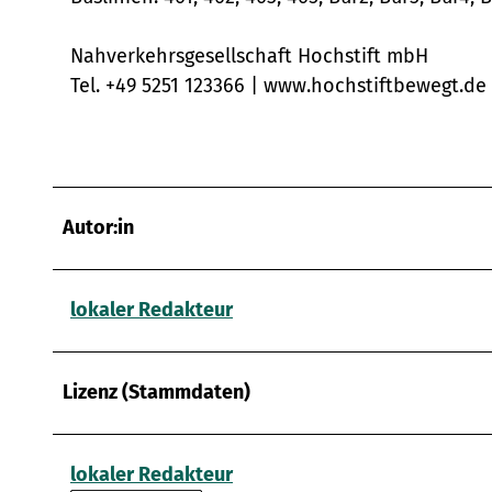
w
a
Nahverkehrsgesellschaft Hochstift mbH
h
Tel. +49 5251 123366 | www.hochstiftbewegt.de
l
Autor:in
lokaler Redakteur
Lizenz (Stammdaten)
lokaler Redakteur