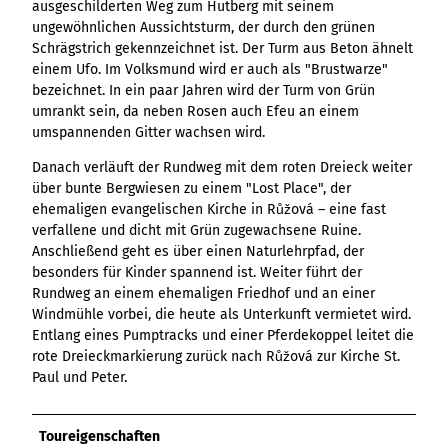
ausgeschilderten Weg zum Hutberg mit seinem
Variante 3
Variante 2
ungewöhnlichen Aussichtsturm, der durch den grünen
Variante 4
Schrägstrich gekennzeichnet ist. Der Turm aus Beton ähnelt
Variante 5
einem Ufo. Im Volksmund wird er auch als "Brustwarze"
bezeichnet. In ein paar Jahren wird der Turm von Grün
umrankt sein, da neben Rosen auch Efeu an einem
umspannenden Gitter wachsen wird.
Danach verläuft der Rundweg mit dem roten Dreieck weiter
über bunte Bergwiesen zu einem "Lost Place", der
ehemaligen evangelischen Kirche in Růžová – eine fast
verfallene und dicht mit Grün zugewachsene Ruine.
Anschließend geht es über einen Naturlehrpfad, der
besonders für Kinder spannend ist. Weiter führt der
Rundweg an einem ehemaligen Friedhof und an einer
Windmühle vorbei, die heute als Unterkunft vermietet wird.
Entlang eines Pumptracks und einer Pferdekoppel leitet die
rote Dreieckmarkierung zurück nach Růžová zur Kirche St.
Paul und Peter.
Toureigenschaften