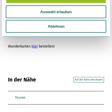
a
Lizenz (Stammdaten)
u
Madlen Rogge
Auswahl erlauben
s
w
a
Ablehnen
h
Karte
l
Wanderkarten
hier
bestellen!
In der Nähe
Auf der Karte anschauen
Touren