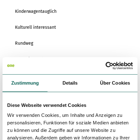
Kinderwagentauglich
Kulturell interessant
Rundweg
Tour mit Hund
Ausrüstung
Zustimmung
Details
Über Cookies
Leichte Wanderschuhe sind zu empfehlen.
Anreise & Parken
Diese Webseite verwendet Cookies
Anfahrt
Wir verwenden Cookies, um Inhalte und Anzeigen zu
Mit dem PKW über Hřensko und Janov.
personalisieren, Funktionen für soziale Medien anbieten
zu können und die Zugriffe auf unsere Website zu
Parken
analysieren. Außerdem geben wir Informationen zu Ihrer