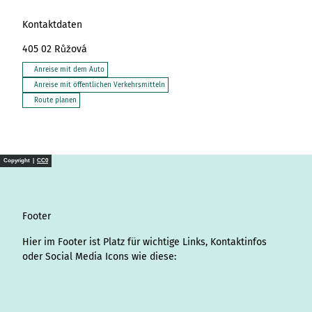
Kontaktdaten
405 02
Růžová
Anreise mit dem Auto
Anreise mit öffentlichen Verkehrsmitteln
Route planen
Copyright |
CC0
Footer
Hier im Footer ist Platz für wichtige Links, Kontaktinfos
oder Social Media Icons wie diese:
I
L
f
Y
P
X
T
T
T
W
S
n
i
a
o
i
i
h
r
h
p