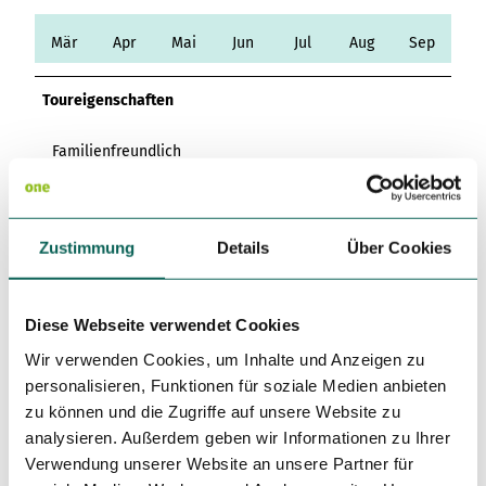
Variante 3
Variante 2
Variante 4
Mär
Apr
Mai
Jun
Jul
Aug
Sep
Variante 5
Toureigenschaften
Familienfreundlich
Ansprechpartner:in
Herzogtum Lauenburg Marketing und Service GmbH
Zustimmung
Details
Über Cookies
Autor:in
Herzogtum Lauenburg Marketing und Service GmbH
Diese Webseite verwendet Cookies
Wir verwenden Cookies, um Inhalte und Anzeigen zu
Organisation
personalisieren, Funktionen für soziale Medien anbieten
Ostseefjord Schlei GmbH
zu können und die Zugriffe auf unsere Website zu
analysieren. Außerdem geben wir Informationen zu Ihrer
Lizenz (Stammdaten)
Verwendung unserer Website an unsere Partner für