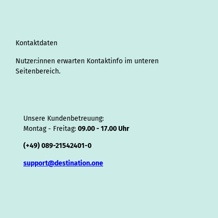
g
d
o
b
r
k
d
d
a
f
r
I
o
e
e
s
v
p
y
a
n
k
s
i
p
m
t
s
o
Kontaktdaten
r
Nutzer:innen erwarten Kontaktinfo im unteren
Seitenbereich.
Unsere Kundenbetreuung:
Montag - Freitag:
09.00 - 17.00 Uhr
(+49) 089-21542401-0
support@destination.one