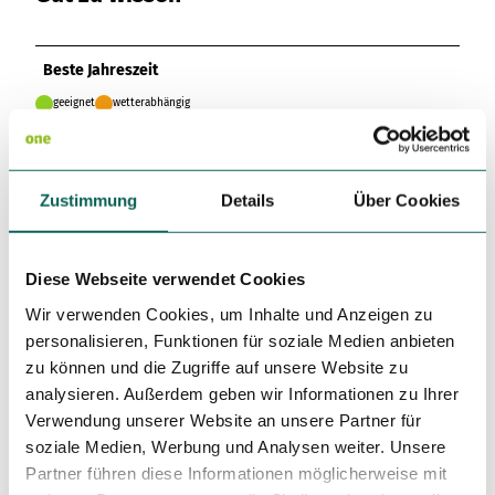
Variante 3
Variante 2
Variante 4
Variante 5
Beste Jahreszeit
geeignet
wetterabhängig
Jan
Feb
Mär
Apr
Mai
Jun
Jul
Zustimmung
Details
Über Cookies
Aug
Sep
Okt
Nov
Dez
Autor:in
Diese Webseite verwendet Cookies
Erlebnisregion Mythen
Wir verwenden Cookies, um Inhalte und Anzeigen zu
personalisieren, Funktionen für soziale Medien anbieten
Organisation
zu können und die Zugriffe auf unsere Website zu
Schwyzer Wanderwege
analysieren. Außerdem geben wir Informationen zu Ihrer
Verwendung unserer Website an unsere Partner für
Lizenz (Stammdaten)
soziale Medien, Werbung und Analysen weiter. Unsere
Partner führen diese Informationen möglicherweise mit
Erlebnisregion Mythen