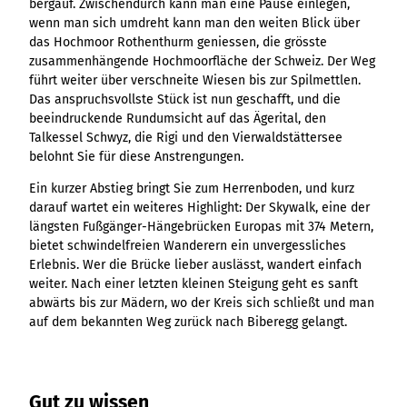
bergauf. Zwischendurch kann man eine Pause einlegen,
Ergebnisliste
Kachel &
Übersicht
Übersicht
Intelligenz trifft
Hambur
Variante 0
destination.epaper
wenn man sich umdreht kann man den weiten Blick über
Ergebnisliste: div
destination.tab
Kachelwand
Variante 0
Ergebnisliste
Content Creation:
ger
Variante 1
das Hochmoor Rothenthurm geniessen, die grösste
Filter zu Höhen
Übersicht
Variante 1
destination.guestcard
Der KI-Wizard und
Menü -
destination.teaserwall
Link-Liste
zusammenhängende Hochmoorfläche der Schweiz. Der Weg
Ergebnisliste:
3er-Raster
KI-Checker in
Variante
führt weiter über verschneite Wiesen bis zur Spilmettlen.
destination.highlight
individueller Filter
destination.tide
4er-Raster
Mediengalerie
one.data
3
Das anspruchsvollste Stück ist nun geschafft, und die
"beste Reisezeit"
Übersicht
Kachel-Slider
destination.html
Hambur
beeindruckende Rundumsicht auf das Ägerital, den
destination.topspot
Mini-Teaser
Variante 0
ger
Talkessel Schwyz, die Rigi und den Vierwaldstättersee
Übersicht
destination.imageclick
destination.trilogy
Variante 1
Silhouette
Menü -
belohnt Sie für diese Anstrengungen.
Variante 0
Übersicht
Variante 2
Variante
destination.language
Variante 1
destination.weather
Tabelle
Ein kurzer Abstieg bringt Sie zum Herrenboden, und kurz
Variante 0
4
Variante 3
Übersicht
destination.login
darauf wartet ein weiteres Highlight: Der Skywalk, eine der
Variante 1
destination.youtube
Text und
Variante 0
längsten Fußgänger-Hängebrücken Europas mit 374 Metern,
Medien
destination.logo
Variante 1
bietet schwindelfreien Wanderern ein unvergessliches
Variante 2
Vertikale
Erlebnis. Wer die Brücke lieber auslässt, wandert einfach
destination.mail
Timeline
weiter. Nach einer letzten kleinen Steigung geht es sanft
destination.medialibrary
Übersicht
abwärts bis zur Mädern, wo der Kreis sich schließt und man
XXL-Galerie
auf dem bekannten Weg zurück nach Biberegg gelangt.
Variante 0
destination.mediawall
Übersicht
Variante 1
Zitat
Variante 0
destination.multisearch
Übersicht
Variante 2
Variante 1
Variante 0
Variante 3
Variante 2
Gut zu wissen
Variante 1