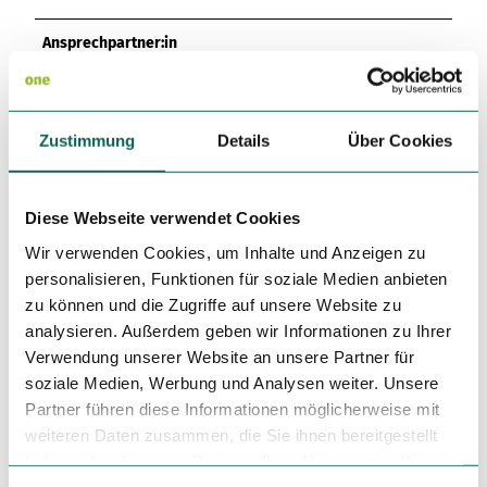
Variante 3
Variante 2
Variante 4
Ansprechpartner:in
Variante 5
Emsland Tourismus GmbH
Autor:in
Zustimmung
Details
Über Cookies
Emsland Tourismus GmbH
Organisation
Diese Webseite verwendet Cookies
Emsland Tourismus GmbH
Wir verwenden Cookies, um Inhalte und Anzeigen zu
personalisieren, Funktionen für soziale Medien anbieten
Lizenz (Stammdaten)
zu können und die Zugriffe auf unsere Website zu
analysieren. Außerdem geben wir Informationen zu Ihrer
Emsland Tourismus GmbH
Verwendung unserer Website an unsere Partner für
soziale Medien, Werbung und Analysen weiter. Unsere
Partner führen diese Informationen möglicherweise mit
weiteren Daten zusammen, die Sie ihnen bereitgestellt
haben oder die sie im Rahmen Ihrer Nutzung der Dienste
gesammelt haben.