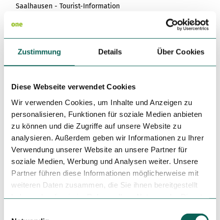
Saalhausen - Tourist-Information
Parken
Tourist-Information Saalhausen
(am Kur- und Bürgerhaus)
Zustimmung
Details
Über Cookies
Öffentliche Verkehrsmittel
Mit dem Zug bis zum Bahnhof Lennestadt-Altenhundem.
Diese Webseite verwendet Cookies
Von dort mit dem
Bus SB9
nach Lennestadt-Saalhausen.
Wir verwenden Cookies, um Inhalte und Anzeigen zu
personalisieren, Funktionen für soziale Medien anbieten
Weitere Infos / Links
zu können und die Zugriffe auf unsere Website zu
analysieren. Außerdem geben wir Informationen zu Ihrer
www.saalhausen.de
Verwendung unserer Website an unsere Partner für
www.oberhundem.com
soziale Medien, Werbung und Analysen weiter. Unsere
Partner führen diese Informationen möglicherweise mit
weiteren Daten zusammen, die Sie ihnen bereitgestellt
Autor:in
haben oder die sie im Rahmen Ihrer Nutzung der Dienste
Clemens Lüdtke
gesammelt haben.
E