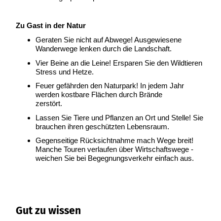
Ergebnisliste
Kachel &
Übersicht
Übersicht
Intelligenz trifft
Hambur
Variante 0
destination.epaper
Ergebnisliste: div
destination.tab
Kachelwand
Variante 0
Ergebnisliste
Content Creation:
ger
Variante 1
Filter zu Höhen
Übersicht
Zu Gast in der Natur
Variante 1
destination.guestcard
Der KI-Wizard und
Menü -
destination.teaserwall
Link-Liste
Ergebnisliste:
3er-Raster
Geraten Sie nicht auf Abwege! Ausgewiesene
KI-Checker in
Variante
destination.highlight
individueller Filter
destination.tide
4er-Raster
Mediengalerie
Wanderwege lenken durch die Landschaft.
one.data
3
"beste Reisezeit"
Übersicht
Kachel-Slider
destination.html
Hambur
Vier Beine an die Leine! Ersparen Sie den Wildtieren
destination.topspot
Mini-Teaser
Variante 0
Stress und Hetze.
ger
Übersicht
destination.imageclick
destination.trilogy
Variante 1
Silhouette
Menü -
Variante 0
Feuer gefährden den Naturpark! In jedem Jahr
Übersicht
Variante 2
Variante
destination.language
werden kostbare Flächen durch Brände
Variante 1
destination.weather
Tabelle
Variante 0
4
zerstört.
Variante 3
Übersicht
destination.login
Variante 1
destination.youtube
Text und
Lassen Sie Tiere und Pflanzen an Ort und Stelle! Sie
Variante 0
Medien
brauchen ihren geschützten Lebensraum.
destination.logo
Variante 1
Gegenseitige Rücksichtnahme mach Wege breit!
Variante 2
Vertikale
destination.mail
Manche Touren verlaufen über Wirtschaftswege -
Timeline
weichen Sie bei Begegnungsverkehr einfach aus.
destination.medialibrary
Übersicht
XXL-Galerie
Variante 0
destination.mediawall
Übersicht
Variante 1
Zitat
Variante 0
destination.multisearch
Übersicht
Variante 2
Variante 1
Gut zu wissen
Variante 0
Variante 3
Variante 2
Variante 1