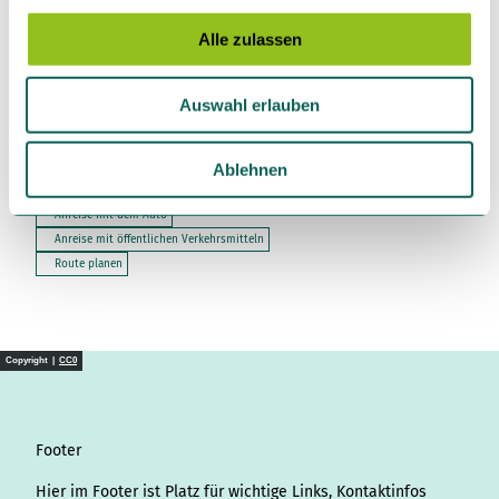
g
Touren
s
Alle zulassen
a
u
Auswahl erlauben
s
Kontaktdaten
w
Beginn der Tour
a
Ablehnen
49744
Geeste
h
Anreise mit dem Auto
l
Anreise mit öffentlichen Verkehrsmitteln
Route planen
Copyright |
CC0
Footer
Hier im Footer ist Platz für wichtige Links, Kontaktinfos