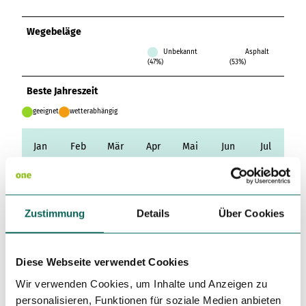
Variante 3
Variante 2
Variante 4
Wegebeläge
Variante 5
Unbekannt
Asphalt
(47%)
(53%)
Beste Jahreszeit
geeignet
wetterabhängig
Jan
Feb
Mär
Apr
Mai
Jun
Jul
Aug
Sep
Okt
Nov
Dez
Zustimmung
Details
Über Cookies
Toureigenschaften
Einkehrmöglichkeit
Diese Webseite verwendet Cookies
Ansprechpartner:in
Wir verwenden Cookies, um Inhalte und Anzeigen zu
Int. Naturpark Bourtanger Moor - Veenland
personalisieren, Funktionen für soziale Medien anbieten