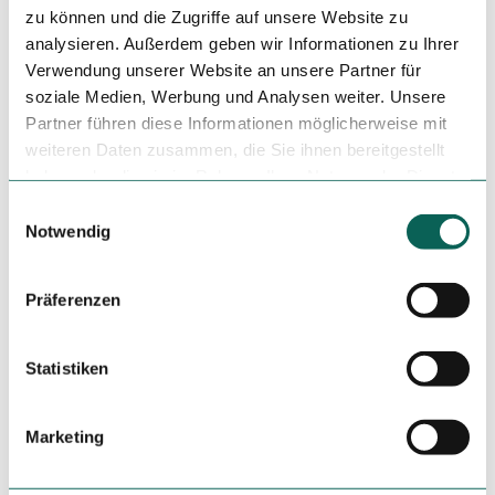
zu können und die Zugriffe auf unsere Website zu
Autor:in
analysieren. Außerdem geben wir Informationen zu Ihrer
Verwendung unserer Website an unsere Partner für
Emsland Tourismus GmbH
soziale Medien, Werbung und Analysen weiter. Unsere
Partner führen diese Informationen möglicherweise mit
Organisation
weiteren Daten zusammen, die Sie ihnen bereitgestellt
Emsland Tourismus GmbH
haben oder die sie im Rahmen Ihrer Nutzung der Dienste
gesammelt haben.
E
Lizenz (Stammdaten)
Notwendig
i
Emsland Tourismus GmbH
n
w
Präferenzen
i
l
l
Statistiken
i
g
In der Nähe
Auf der Karte anschauen
Marketing
u
n