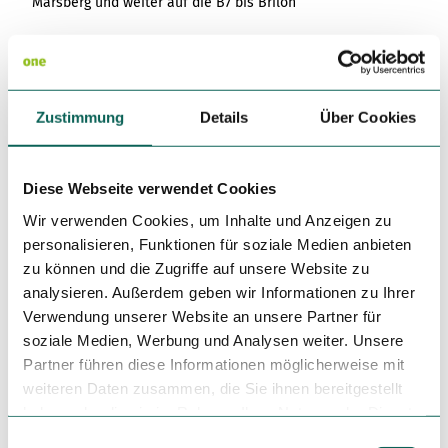
Marsberg und weiter auf die B7 bis Brilon
aus südlicher Richtung:
bis Kassel und weiter auf die A44 bis Autobahnkreuz
Wünnenberg-Haaren oder Abfahrt an der Anschlußstelle
Marsberg und weiter auf die B7 bis Brilon
Zustimmung
Details
Über Cookies
Parken
Kostenpflichtige Parkplätze rund um den Marktplatz Brilon.
Kostenfreie
Parkmöglichkeiten beim Kreishaus/Polizei
Diese Webseite verwendet Cookies
Öffentliche Verkehrsmittel
Wir verwenden Cookies, um Inhalte und Anzeigen zu
Mit der Bahn: Haltestelle
Brilon-Stadt
(400m Fußweg zum
personalisieren, Funktionen für soziale Medien anbieten
Marktplatz)
zu können und die Zugriffe auf unsere Website zu
analysieren. Außerdem geben wir Informationen zu Ihrer
Mit dem Bus:
Brilon-Markt
Verwendung unserer Website an unsere Partner für
soziale Medien, Werbung und Analysen weiter. Unsere
Weitere Infos / Links
Partner führen diese Informationen möglicherweise mit
www.brilon-tourismus.de
weiteren Daten zusammen, die Sie ihnen bereitgestellt
haben oder die sie im Rahmen Ihrer Nutzung der Dienste
www.olsberg.de
gesammelt haben.
E