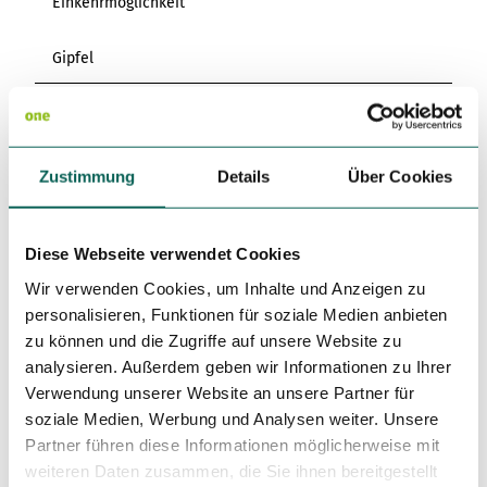
Einkehrmöglichkeit
Variante 3
Variante 2
Variante 4
Gipfel
Variante 5
Autor:in
Harzer Tourismusverband
Zustimmung
Details
Über Cookies
Organisation
Harz: Magische Gebirgswelt
Diese Webseite verwendet Cookies
Lizenz (Stammdaten)
Wir verwenden Cookies, um Inhalte und Anzeigen zu
personalisieren, Funktionen für soziale Medien anbieten
zu können und die Zugriffe auf unsere Website zu
analysieren. Außerdem geben wir Informationen zu Ihrer
Verwendung unserer Website an unsere Partner für
soziale Medien, Werbung und Analysen weiter. Unsere
Partner führen diese Informationen möglicherweise mit
In der Nähe
weiteren Daten zusammen, die Sie ihnen bereitgestellt
Auf der Karte anschauen