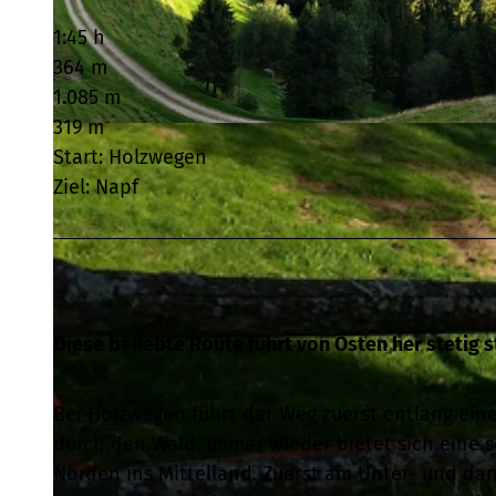
1:45 h
364 m
1.085 m
319 m
© Willisau Tourismus, Willisau Tourismus |
CC-BY
Start: Holzwegen
Ziel: Napf
Diese beliebte Route führt von Osten her stetig s
Bei Holzwegen führt der Weg zuerst entlang ei
durch den Wald. Immer wieder bietet sich eine
Norden ins Mittelland. Zuerst am Unter- und da