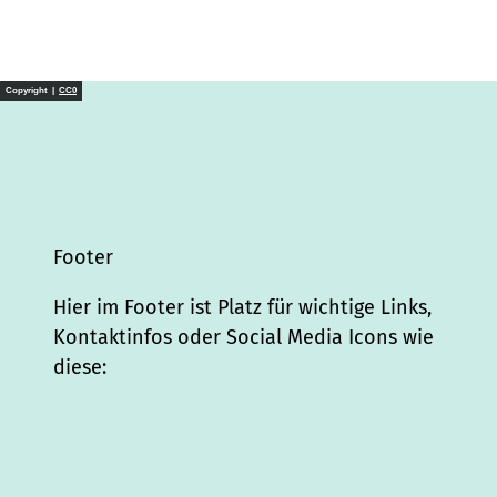
Copyright |
CC0
Footer
Hier im Footer ist Platz für wichtige Links,
Kontaktinfos oder Social Media Icons wie
diese:
I
L
f
Y
P
X
T
T
T
W
S
n
i
a
o
i
i
h
r
h
p
s
n
c
u
n
k
r
i
a
o