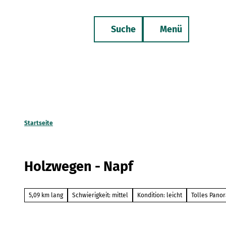
Z
u
Suche
Menü
m
Merkzettel
Telefon
I
n
h
a
l
t
Startseite
Holzwegen - Napf
5,09 km lang
Schwierigkeit: mittel
Kondition: leicht
Tolles Pano