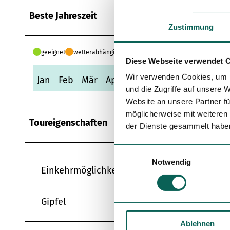
Beste Jahreszeit
Zustimmung
geeignet
wetterabhängig
Diese Webseite verwendet 
Wir verwenden Cookies, um I
Jan
Feb
Mär
Apr
Mai
Jun
Jul
Aug
Se
und die Zugriffe auf unsere 
Website an unsere Partner fü
möglicherweise mit weiteren
Toureigenschaften
der Dienste gesammelt habe
E
Notwendig
i
Einkehrmöglichkeit
n
w
i
Gipfel
l
Ablehnen
l