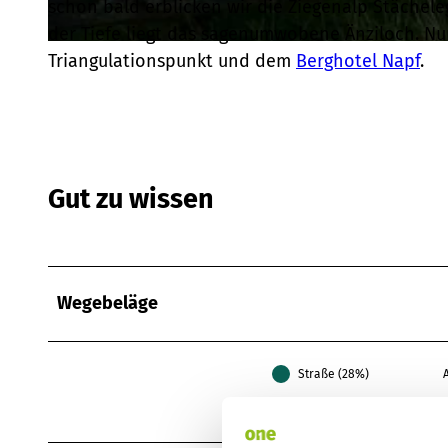
schon bald erblicken wir die Ziegenalp Stächele
der Tiefe liegt das sagenumwobene Änziloch. Nu
© Willisau Tourismus, Willisau Tourismus |
CC-BY
Triangulationspunkt und dem
Berghotel Napf
.
Gut zu wissen
Wegebeläge
Straße (28%)
Weg (63%)