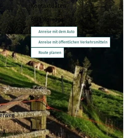
Kontaktdaten
6113
Romoos
Anreise mit dem Auto
Anreise mit öffentlichen Verkehrsmitteln
Route planen
.
derweg
und