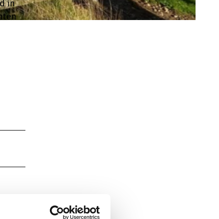
d in
nten