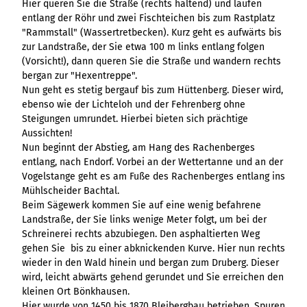
Hier queren Sie die Straße (rechts haltend) und laufen
Variante 3
Variante 2
entlang der Röhr und zwei Fischteichen bis zum Rastplatz
Variante 4
"Rammstall" (Wassertretbecken). Kurz geht es aufwärts bis
Variante 5
zur Landstraße, der Sie etwa 100 m links entlang folgen
(Vorsicht!), dann queren Sie die Straße und wandern rechts
bergan zur "Hexentreppe".
Nun geht es stetig bergauf bis zum Hüttenberg. Dieser wird,
ebenso wie der Lichteloh und der Fehrenberg ohne
Steigungen umrundet. Hierbei bieten sich prächtige
Aussichten!
Nun beginnt der Abstieg, am Hang des Rachenberges
entlang, nach Endorf. Vorbei an der Wettertanne und an der
Vogelstange geht es am Fuße des Rachenberges entlang ins
Mühlscheider Bachtal.
Beim Sägewerk kommen Sie auf eine wenig befahrene
Landstraße, der Sie links wenige Meter folgt, um bei der
Schreinerei rechts abzubiegen. Den asphaltierten Weg
gehen Sie bis zu einer abknickenden Kurve. Hier nun rechts
wieder in den Wald hinein und bergan zum Druberg. Dieser
wird, leicht abwärts gehend gerundet und Sie erreichen den
kleinen Ort Bönkhausen.
Hier wurde von 1450 bis 1870 Bleibergbau betrieben. Spuren