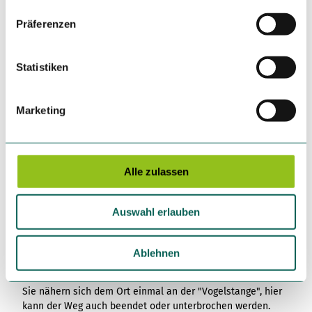
Weitere Infos / Links
w
Präferenzen
Eine Bäckerei mitten im Dorf bietet zu den Öffnungszeiten
i
eine Einkehrmöglichkeit an.
l
l
Statistiken
Autor:in
i
Sauerland-Tourismus e.V.
g
Marketing
u
Organisation
n
Sauerland-Tourismus e.V.
g
s
Alle zulassen
Lizenz (Stammdaten)
a
u
Sauerland-Tourismus e.V.
Auswahl erlauben
s
w
a
Ablehnen
h
Unser Tipp
l
Sie nähern sich dem Ort einmal an der "Vogelstange", hier
kann der Weg auch beendet oder unterbrochen werden.