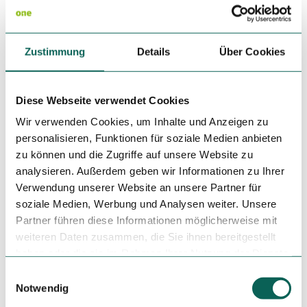
Festes Schuhwerk, Wanderstöcke und Rucksackverpflegung
sind empfehlenswert.
Zustimmung
Details
Über Cookies
Anreise & Parken
Anfahrt
Diese Webseite verwendet Cookies
Autobahn 445, Abfahrt Sundern, über die B229 nach
Sundern, hier Richtung Eslohe nach Endorf.
Wir verwenden Cookies, um Inhalte und Anzeigen zu
personalisieren, Funktionen für soziale Medien anbieten
Parken
zu können und die Zugriffe auf unsere Website zu
Am Kurfürst-Ernst-Platz (Dorfplatz).
analysieren. Außerdem geben wir Informationen zu Ihrer
Öffentliche Verkehrsmittel
Verwendung unserer Website an unsere Partner für
Mit der Oberen Ruhrtal-Bahn 435 von Hagen nach Neheim-
soziale Medien, Werbung und Analysen weiter. Unsere
Hüsten.
Partner führen diese Informationen möglicherweise mit
Mit der Linie R25 oder S20 von Neheim-Hüsten nach
weiteren Daten zusammen, die Sie ihnen bereitgestellt
Sundern.
haben oder die sie im Rahmen Ihrer Nutzung der Dienste
Mit der Linie 431 vun Sundern nach Endorf, Sebastianstraße
gesammelt haben.
E
Notwendig
i
n