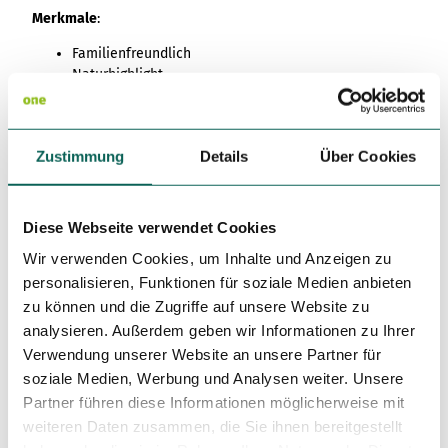
Merkmale
:
Familienfreundlich
Naturhighlight
Einkehrmöglichkeit
Rundweg
Beschilderung
Zustimmung
Details
Über Cookies
Die Route ist vor Ort mit dem Kleeblatt, gekennzeichnet
durch die Nummer 2, ausgeschildert.
Diese Webseite verwendet Cookies
Die Route ist auch auf
Komoot
zu finden.
Wir verwenden Cookies, um Inhalte und Anzeigen zu
personalisieren, Funktionen für soziale Medien anbieten
zu können und die Zugriffe auf unsere Website zu
analysieren. Außerdem geben wir Informationen zu Ihrer
Kleeblatt-Route 2 Logo
Verwendung unserer Website an unsere Partner für
soziale Medien, Werbung und Analysen weiter. Unsere
© Grünes Binnenland |
Partner führen diese Informationen möglicherweise mit
CC-BY-SA
weiteren Daten zusammen, die Sie ihnen bereitgestellt