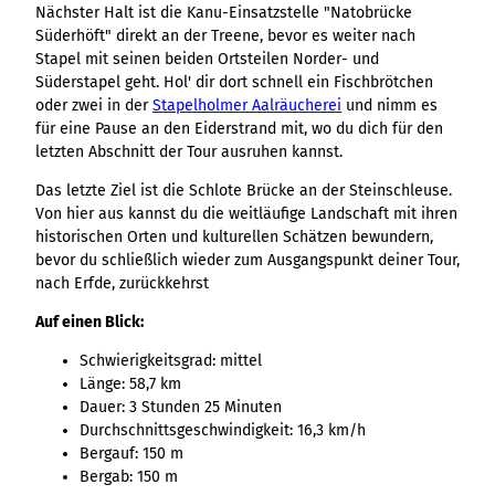
Variante 3
Nächster Halt ist die Kanu-Einsatzstelle "Natobrücke
Variante 2
Süderhöft" direkt an der Treene, bevor es weiter nach
Variante 4
Stapel mit seinen beiden Ortsteilen Norder- und
Variante 5
Süderstapel geht. Hol' dir dort schnell ein Fischbrötchen
oder zwei in der
Stapelholmer Aalräucherei
und nimm es
für eine Pause an den Eiderstrand mit, wo du dich für den
letzten Abschnitt der Tour ausruhen kannst.
Das letzte Ziel ist die Schlote Brücke an der Steinschleuse.
Von hier aus kannst du die weitläufige Landschaft mit ihren
historischen Orten und kulturellen Schätzen bewundern,
bevor du schließlich wieder zum Ausgangspunkt deiner Tour,
nach Erfde, zurückkehrst
Auf einen Blick:
Schwierigkeitsgrad: mittel
Länge: 58,7 km
Dauer: 3 Stunden 25 Minuten
Durchschnittsgeschwindigkeit: 16,3 km/h
Bergauf: 150 m
Bergab: 150 m