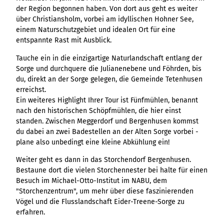
Ergebnisliste
Kachel &
Übersicht
Übersicht
der Region begonnen haben. Von dort aus geht es weiter
Intelligenz trifft
Hambur
Variante 0
destination.epaper
Ergebnisliste: div
destination.tab
Kachelwand
Variante 0
über Christiansholm, vorbei am idyllischen Hohner See,
Ergebnisliste
Content Creation:
ger
Variante 1
Filter zu Höhen
Übersicht
Variante 1
destination.guestcard
einem Naturschutzgebiet und idealen Ort für eine
Der KI-Wizard und
Menü -
destination.teaserwall
Link-Liste
Ergebnisliste:
3er-Raster
entspannte Rast mit Ausblick.
KI-Checker in
Variante
destination.highlight
individueller Filter
destination.tide
4er-Raster
Mediengalerie
one.data
3
"beste Reisezeit"
Tauche ein in die einzigartige Naturlandschaft entlang der
Übersicht
Kachel-Slider
destination.html
Hambur
destination.topspot
Mini-Teaser
Sorge und durchquere die Julianenebene und Föhrden, bis
Variante 0
ger
Übersicht
du, direkt an der Sorge gelegen, die Gemeinde Tetenhusen
destination.imageclick
destination.trilogy
Variante 1
Silhouette
Menü -
Variante 0
erreichst.
Übersicht
Variante 2
Variante
destination.language
Variante 1
destination.weather
Ein weiteres Highlight Ihrer Tour ist Fünfmühlen, benannt
Tabelle
Variante 0
4
Variante 3
Übersicht
nach den historischen Schöpfmühlen, die hier einst
destination.login
Variante 1
destination.youtube
Text und
standen. Zwischen Meggerdorf und Bergenhusen kommst
Variante 0
Medien
destination.logo
du dabei an zwei Badestellen an der Alten Sorge vorbei -
Variante 1
plane also unbedingt eine kleine Abkühlung ein!
Variante 2
Vertikale
destination.mail
Timeline
Weiter geht es dann in das Storchendorf Bergenhusen.
destination.medialibrary
Übersicht
Bestaune dort die vielen Storchennester bei halte für einen
XXL-Galerie
Variante 0
Besuch im Michael-Otto-Institut im NABU, dem
destination.mediawall
Übersicht
Variante 1
Zitat
"Storchenzentrum", um mehr über diese faszinierenden
Variante 0
destination.multisearch
Übersicht
Variante 2
Vögel und die Flusslandschaft Eider-Treene-Sorge zu
Variante 1
Variante 0
Variante 3
erfahren.
Variante 2
Variante 1