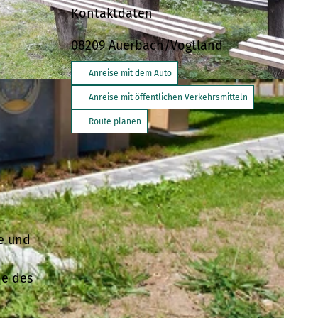
Kontaktdaten
08209
Auerbach/Vogtland
Anreise mit dem Auto
Anreise mit öffentlichen Verkehrsmitteln
Route planen
e und
he des