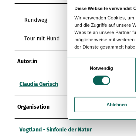
Diese Webseite verwendet 
Wir verwenden Cookies, um I
Rundweg
und die Zugriffe auf unsere 
Website an unsere Partner fü
Tour mit Hund
möglicherweise mit weiteren
der Dienste gesammelt habe
Autor:in
E
Notwendig
i
n
w
Claudia Gerisch
i
l
Ablehnen
l
Organisation
i
g
u
Vogtland - Sinfonie der Natur
n