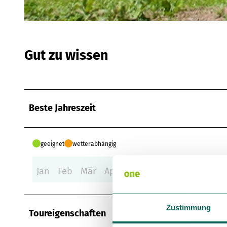
© Stadtverwaltung Auerbach |
CC-BY-SA
Gut zu wissen
Beste Jahreszeit
geeignet
wetterabhängig
Jan
Feb
Mär
Apr
Mai
Jun
Jul
Aug
Se
Zustimmung
Toureigenschaften