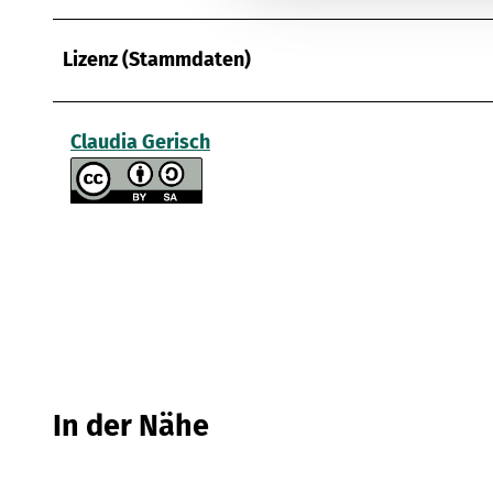
g
s
Lizenz (Stammdaten)
a
u
s
Claudia Gerisch
w
a
h
l
In der Nähe