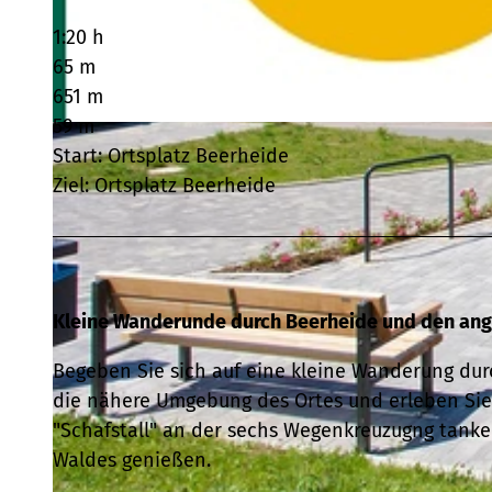
1:20 h
65 m
651 m
59 m
© Stadtverwaltung Auerbach |
CC-BY-SA
Start: Ortsplatz Beerheide
Ziel: Ortsplatz Beerheide
Kleine Wanderunde durch Beerheide und den ang
Begeben Sie sich auf eine kleine Wanderung du
die nähere Umgebung des Ortes und erleben Sie 
"Schafstall" an der sechs Wegenkreuzugng tanke
Waldes genießen.