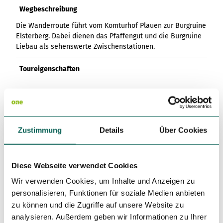
Wegbeschreibung
Die Wanderroute führt vom Komturhof Plauen zur Burgruine
Elsterberg. Dabei dienen das Pfaffengut und die Burgruine
Liebau als sehenswerte Zwischenstationen.
Toureigenschaften
Kulturell interessant
Anreise & Parken
Zustimmung
Details
Über Cookies
Anfahrt
Plauen erreichen Sie über die A 72, Abfahrt Plauen-Ost bzw.
Pirk. Folgen Sie jeweils der B 173 bis ins Stadtzentrum.
Diese Webseite verwendet Cookies
Parken
Wir empfehlen die öffentlichen Parkplätze auf dem
Wir verwenden Cookies, um Inhalte und Anzeigen zu
Neustadtplatz sowie die Parkhäuser Stadt-Galerie oder
personalisieren, Funktionen für soziale Medien anbieten
Klostermarkt.
zu können und die Zugriffe auf unsere Website zu
Öffentliche Verkehrsmittel
analysieren. Außerdem geben wir Informationen zu Ihrer