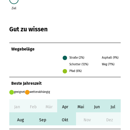
Ziel
Variante 3
Variante 2
Ziel
Variante 4
Variante 5
Gut zu wissen
Wegebeläge
Straße (2%)
Asphalt (9%)
Schotter (12%)
Weg (71%)
Pfad (6%)
Beste Jahreszeit
geeignet
wetterabhängig
Jan
Feb
Mär
Apr
Mai
Jun
Jul
Aug
Sep
Okt
Nov
Dez