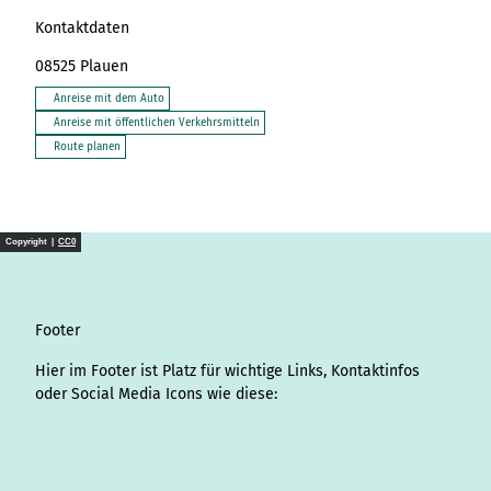
Kontaktdaten
08525
Plauen
Anreise mit dem Auto
Anreise mit öffentlichen Verkehrsmitteln
Route planen
Copyright |
CC0
Footer
Hier im Footer ist Platz für wichtige Links, Kontaktinfos
oder Social Media Icons wie diese:
I
L
f
Y
P
X
T
T
T
W
S
n
i
a
o
i
i
h
r
h
p