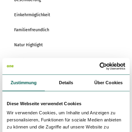
Variante 3
Variante 2
Variante 4
Einkehrmöglichkeit
Variante 5
Familienfreundlich
Natur Highlight
Rundweg
Autor:in
Zustimmung
Details
Über Cookies
HAGEN.WIRTSCHAFTSENTWICKLUNG GmbH
Organisation
Diese Webseite verwendet Cookies
HAGEN.WIRTSCHAFTSENTWICKLUNG GmbH
Wir verwenden Cookies, um Inhalte und Anzeigen zu
Lizenz (Stammdaten)
personalisieren, Funktionen für soziale Medien anbieten
zu können und die Zugriffe auf unsere Website zu
HAGEN.WIRTSCHAFTSENTWICKLUNG GmbH