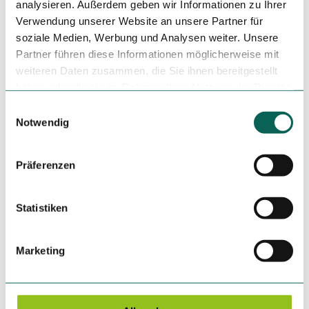
analysieren. Außerdem geben wir Informationen zu Ihrer
Verwendung unserer Website an unsere Partner für
soziale Medien, Werbung und Analysen weiter. Unsere
Partner führen diese Informationen möglicherweise mit
weiteren Daten zusammen, die Sie ihnen bereitgestellt
haben oder die sie im Rahmen Ihrer Nutzung der Dienste
gesammelt haben.
In der Nähe
E
Auf der Karte anschauen
Notwendig
i
n
w
Veranstaltung
Präferenzen
i
l
Touren
l
Statistiken
i
g
Marketing
u
Kontaktdaten
n
Touristinformation Hagen
g
Mittelstraße 12
s