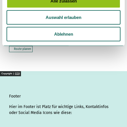
Alle zulassen
58099
Hagen
a
+49 2331 8099980
u
Auswahl erlauben
tourismus@hagen-wirtschaft.de
s
w
Website
a
Ablehnen
Anreise mit dem Auto
h
Anreise mit öffentlichen Verkehrsmitteln
l
Route planen
Copyright |
CC0
Footer
Hier im Footer ist Platz für wichtige Links, Kontaktinfos
oder Social Media Icons wie diese: