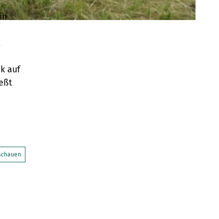
in
t
k auf
eßt
nschauen