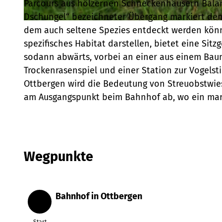
Parcours aus hölzernen Schneckenhäusern Balan
Dschungel“ bezeichneter Übergang markiert den 
© Naturpark Teutoburger Wald/Eggegebirge |
CC-BY-SA
dem auch seltene Spezies entdeckt werden könn
spezifisches Habitat darstellen, bietet eine Sit
sodann abwärts, vorbei an einer aus einem Bau
Trockenrasenspiel und einer Station zur Vogels
Ottbergen wird die Bedeutung von Streuobstwies
am Ausgangspunkt beim Bahnhof ab, wo ein marka
Wegpunkte
Bahnhof in Ottbergen
Start
Start