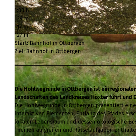
1:00 h
129 m
117 m
127 m
© Naturpark Teutoburger Wald / Eggegebirge |
CC-BY-SA
Start: Bahnhof in Ottbergen
Ziel: Bahnhof in Ottbergen
Die Hohlwegrunde in Ottbergen ist ein regionale
Landschaften des Landkreises Höxter führt und Ei
Die Hohlwegrunde in Ottbergen präsentiert ein
interaktiven Elementen. Entlang des Pfades ers
lokalen Lebensraum und dessen ökologische Bes
Themen aufgreifen und Rätselaufgaben enthalten