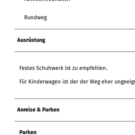
w
a
Rundweg
h
l
Ausrüstung
Festes Schuhwerk ist zu empfehlen.
Für Kinderwagen ist der der Weg eher ungeeig
Anreise & Parken
Parken