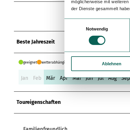
möglicherweise mit weiteren
der Dienste gesammelt habe
Asphalt (19%)
Weg (10%)
E
Notwendig
i
n
Beste Jahreszeit
w
i
l
geeignet
wetterabhängig
Ablehnen
l
i
Jan
Feb
Mär
Apr
Mai
Jun
Jul
Aug
Se
g
u
n
g
Toureigenschaften
s
a
u
s
Familienfreundlich