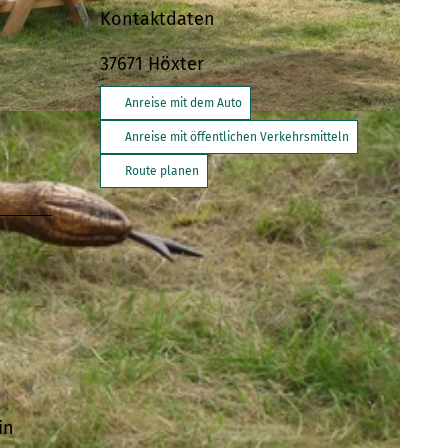
Kontaktdaten
37671
Höxter
Anreise mit dem Auto
SA
Anreise mit öffentlichen Verkehrsmitteln
Route planen
in