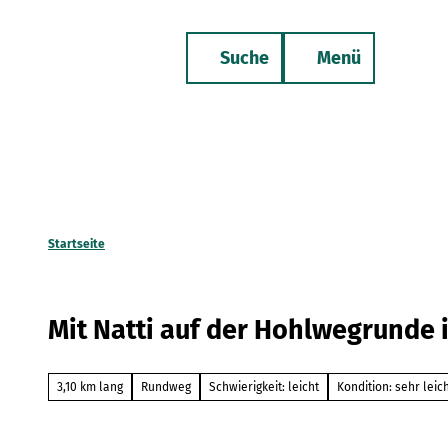
Z
u
Suche
Menü
m
Merkzettel
Telefon
I
n
h
a
l
t
Startseite
Mit Natti auf der Hohlwegrunde 
3,10 km lang
Rundweg
Schwierigkeit: leicht
Kondition: sehr leic