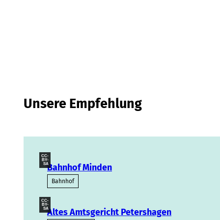
w
a
h
l
Unsere Empfehlung
CC-
BY-
SA
Bahnhof Minden
Bahnhof
CC-
BY-
SA
Altes Amtsgericht Petershagen