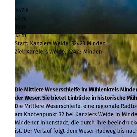
1:47 h
45 m
35 m
13 m
© Teutoburger Wald Tourismus, J. Motzny |
CC-BY-SA
Start: Kanzlers Weide, 32423 Minden
Ziel: Kanzlers Weide, 32423 Minden
Die Mittlere Weserschleife im Mühlenkreis Minde
der Weser. Sie bietet Einblicke in historische Müh
Die Mittlere Weserschleife, eine regionale Rad
am Knotenpunkt 32 bei Kanzlers Weide in Minden.
Mindener Innenstadt, die durch ihre beeindruc
ist. Der Verlauf folgt dem Weser-Radweg bis na