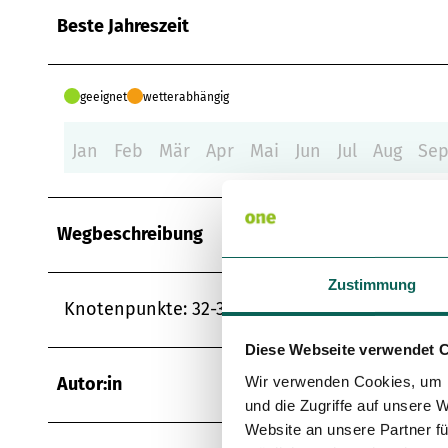
Beste Jahreszeit
geeignet
wetterabhängig
Jan
Feb
Mär
Apr
Mai
Jun
Jul
Aug
Se
Wegbeschreibung
Zustimmung
Knotenpunkte: 32-30-25-24-19-17-15-14-31-32
Diese Webseite verwendet 
Autor:in
Wir verwenden Cookies, um I
und die Zugriffe auf unsere 
Website an unsere Partner fü