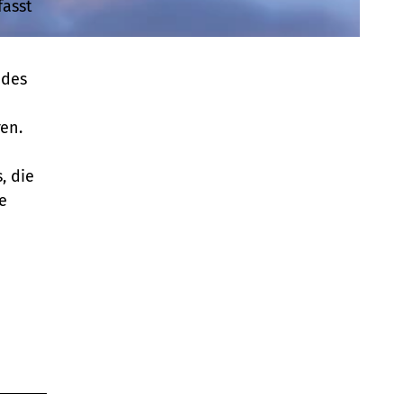
fasst
 des
en.
, die
e