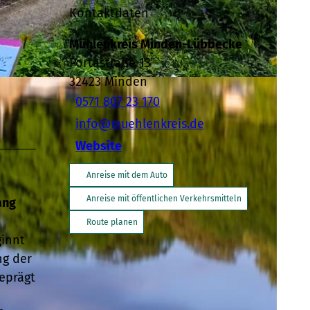
Kontaktdaten
Mühlenkreis Minden-Lübbecke
Portastraße 13
32423
Minden
becke |
CC-BY-SA
0571 807 23 170
info@muehlenkreis.de
Website
Anreise mit dem Auto
Anreise mit öffentlichen Verkehrsmitteln
ang
Route planen
ginnt
ng der
eprägt