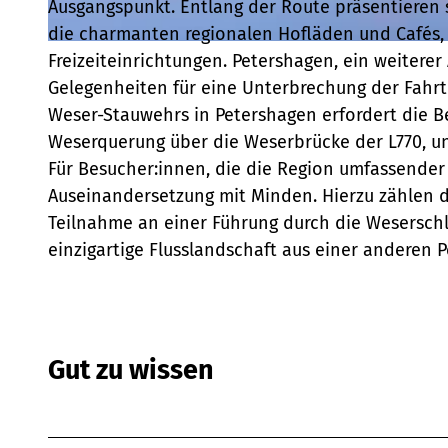
Ausgangspunkt. Entlang der Route präsentieren s
die charmanten regionalen Hofläden und Cafés, 
© Teutoburger Wald Tourismus, P. Gawandtka |
CC-BY-SA
Freizeiteinrichtungen. Petershagen, ein weitere
Gelegenheiten für eine Unterbrechung der Fahrt
Weser-Stauwehrs in Petershagen erfordert die Bew
Weserquerung über die Weserbrücke der L770, un
Für Besucher:innen, die die Region umfassender 
Auseinandersetzung mit Minden. Hierzu zählen d
Teilnahme an einer Führung durch die Weserschl
einzigartige Flusslandschaft aus einer anderen 
Gut zu wissen