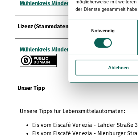
möglicherweise mit weiteren
Mühlenkreis Minden-Lübbecke
der Dienste gesammelt habe
E
Lizenz (Stammdaten)
Notwendig
i
n
w
Mühlenkreis Minden-Lübbecke
i
l
Ablehnen
l
i
g
Unser Tipp
u
n
g
Unsere Tipps für Lebensmittelautomaten:
s
a
Eis vom Eiscafé Venezia - Lahder Straße 
u
Eis vom Eiscafé Venezia - Nienburger Str
s