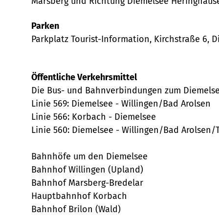
Marsberg und Richtung Diemelsee Heringhaus
w
a
Parken
h
Parkplatz Tourist-Information, Kirchstraße 6,
l
Öffentliche Verkehrsmittel
Die Bus- und Bahnverbindungen zum Diemelse
Linie 569: Diemelsee - Willingen/Bad Arolsen
Linie 566: Korbach - Diemelsee
Linie 560: Diemelsee - Willingen/Bad Arolsen/
Bahnhöfe um den Diemelsee
Bahnhof Willingen (Upland)
Bahnhof Marsberg-Bredelar
Hauptbahnhof Korbach
Bahnhof Brilon (Wald)