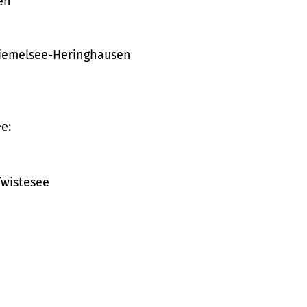
en
 Diemelsee-Heringhausen
e:
Twistesee