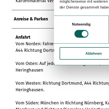
Kartenmaterial Verpflegung funktionale Kleid
möglicherweise mit weiteren
der Dienste gesammelt habe
Anreise & Parken
E
Notwendig
i
n
w
Anfahrt
i
Vom Norden: Fahren Sie Richtung Hannover und
l
A44 Richtung Dortmund, Ausfahrt Marsberg Ri
Ablehnen
l
i
Vom Osten: Auf jeden Fall Richtung Kassel, d
g
Heringhausen
u
n
Vom Westen: Richtung Dortmund, A44 Richtung
g
s
Heringhausen.
a
u
Vom Süden: München in Richtung Nürnberg, Ka
s