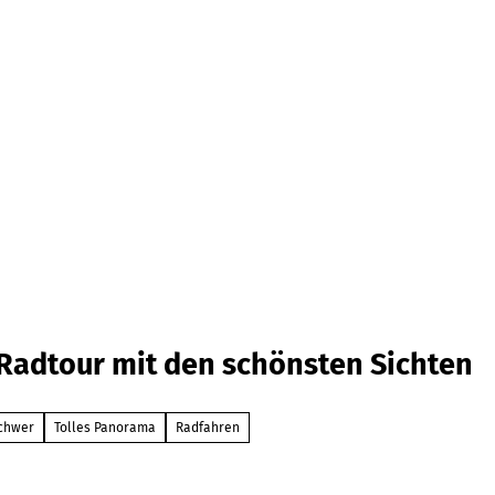
Menü &
Pageheader
Radtour mit den schönsten Sichten
Übersicht
destination.base
Ein-
schwer
Tolles Panorama
Radfahren
Übersicht
Button-
destination.base+
Lösung
Akkordeon