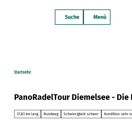
Z
u
Suche
Menü
m
Merkzettel
Telefon
I
n
h
a
l
t
Startseite
PanoRadelTour Diemelsee - Die 
37,83 km lang
Rundweg
Schwierigkeit: schwer
Kondition: sehr 