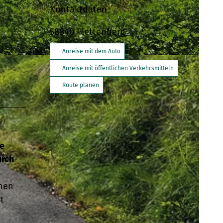
Kontaktdaten
58840
Plettenberg
Anreise mit dem Auto
-BY-SA
Anreise mit öffentlichen Verkehrsmitteln
Route planen
se
urch
chen
t