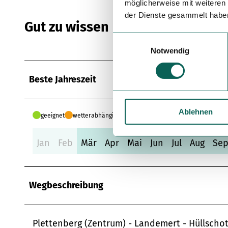
möglicherweise mit weiteren
der Dienste gesammelt habe
Gut zu wissen
E
Notwendig
i
n
w
Beste Jahreszeit
i
l
Ablehnen
l
geeignet
wetterabhängig
i
g
Jan
Feb
Mär
Apr
Mai
Jun
Jul
Aug
Se
u
n
g
Wegbeschreibung
s
a
u
s
Plettenberg (Zentrum) - Landemert - Hüllscho