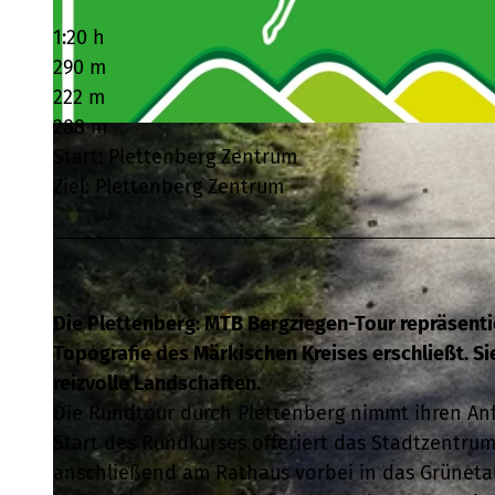
1:20 h
290 m
222 m
288 m
© Plettenberger KulTour GmbH, Unbekannt |
CC-BY-SA
Start: Plettenberg Zentrum
Ziel: Plettenberg Zentrum
Die Plettenberg: MTB Bergziegen-Tour repräsenti
Topografie des Märkischen Kreises erschließt. S
reizvolle Landschaften.
Die Rundtour durch Plettenberg nimmt ihren An
Start des Rundkurses offeriert das Stadtzentrum
anschließend am Rathaus vorbei in das Grünetal,