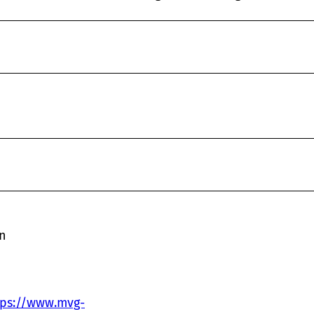
en
tps://www.mvg-