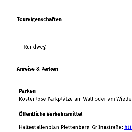
w
a
h
Toureigenschaften
l
Rundweg
Anreise & Parken
Parken
Kostenlose Parkplätze am Wall oder am Wied
Öffentliche Verkehrsmittel
Haltestellenplan Plettenberg, Grünestraße:
ht