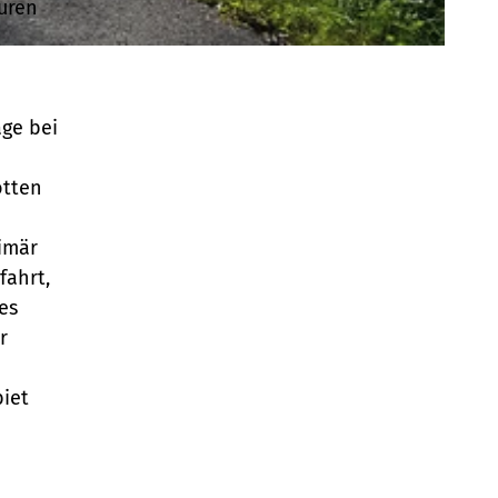
uren
age bei
otten
imär
fahrt,
es
r
iet