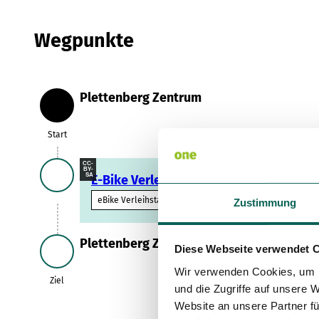
Wegpunkte
Plettenberg Zentrum
Start
Start
CC-
BY-
SA
E-Bike Verleih
eBike Verleihstation
Zustimmung
Plettenberg Zentrum
Diese Webseite verwendet 
Ziel
Wir verwenden Cookies, um I
Ziel
und die Zugriffe auf unsere 
Website an unsere Partner fü