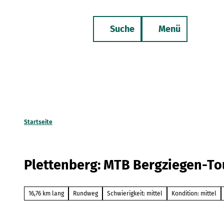
Z
u
Suche
Menü
m
Merkzettel
Telefon
I
n
h
a
l
t
Startseite
Plettenberg: MTB Bergziegen-To
16,76 km lang
Rundweg
Schwierigkeit: mittel
Kondition: mittel