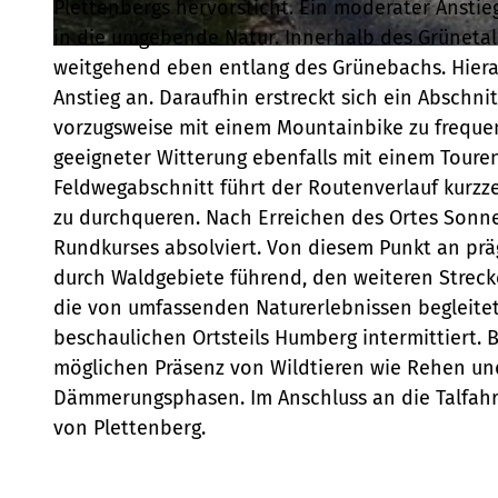
Plettenbergs hervorsticht. Ein moderater Anst
in die umgebende Natur. Innerhalb des Grünetal
© Sebastian Rittner, ADFC Plettenberg, Unbekannt |
CC-BY-SA
weitgehend eben entlang des Grünebachs. Hieran 
Anstieg an. Daraufhin erstreckt sich ein Abschn
vorzugsweise mit einem Mountainbike zu frequen
geeigneter Witterung ebenfalls mit einem Toure
Feldwegabschnitt führt der Routenverlauf kurzz
zu durchqueren. Nach Erreichen des Ortes Sonn
Rundkurses absolviert. Von diesem Punkt an prä
durch Waldgebiete führend, den weiteren Streck
die von umfassenden Naturerlebnissen begleitet 
beschaulichen Ortsteils Humberg intermittiert.
möglichen Präsenz von Wildtieren wie Rehen u
Dämmerungsphasen. Im Anschluss an die Talfahr
von Plettenberg.