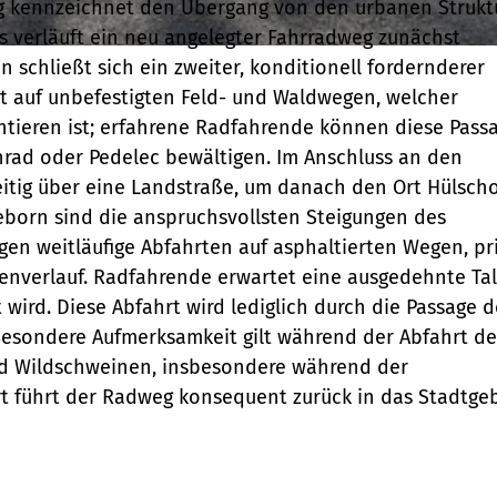
ieg kennzeichnet den Übergang von den urbanen Strukt
Mini-Teaser
destination.highlight
individueller Filter
Variante 0
destination.tide
s verläuft ein neu angelegter Fahrradweg zunächst
"beste Reisezeit"
Variante 1
Silhouette
schließt sich ein zweiter, konditionell fordernderer
destination.html
destination.topspot
Variante 2
itt auf unbefestigten Feld- und Waldwegen, welcher
Übersicht
Tabelle
destination.imageclick
tieren ist; erfahrene Radfahrende können diese Pass
Variante 3
destination.trilogy
Variante 0
nrad oder Pedelec bewältigen. Im Anschluss an den
Übersicht
Text und Medien
destination.language
Variante 1
destination.weather
eitig über eine Landstraße, um danach den Ort Hülsch
Variante 0
Übersicht
Vertikale
eborn sind die anspruchsvollsten Steigungen des
destination.login
Variante 1
destination.youtube
Timeline
Variante 0
gen weitläufige Abfahrten auf asphaltierten Wegen, pr
destination.logo
Übersicht
Variante 1
enverlauf. Radfahrende erwartet eine ausgedehnte Tal
XXL-Galerie
Variante 0
wird. Diese Abfahrt wird lediglich durch die Passage d
Variante 2
destination.mail
Übersicht
 Besondere Aufmerksamkeit gilt während der Abfahrt de
Variante 1
Zitat
Variante 0
destination.medialibrary
nd Wildschweinen, insbesondere während der
Übersicht
Variante 2
Variante 1
t führt der Radweg konsequent zurück in das Stadtgeb
Variante 0
Variante 3
destination.mediawall
Variante 2
Variante 1
Variante 3
destination.multisearch
Variante 2
Variante 4