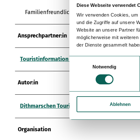
Diese Webseite verwendet 
Familienfreundlich
Wir verwenden Cookies, um I
und die Zugriffe auf unsere 
Website an unsere Partner fü
Ansprechpartner:in
möglicherweise mit weiteren
der Dienste gesammelt habe
Touristinformation Meldorf
E
Notwendig
i
n
Autor:in
w
i
l
Ablehnen
l
Dithmarschen Tourismus e.V.
i
g
u
Organisation
n