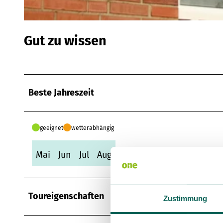
© Küstencontent |
CC-BY-SA
Gut zu wissen
Beste Jahreszeit
geeignet
wetterabhängig
Mai
Jun
Jul
Aug
Toureigenschaften
Zustimmung