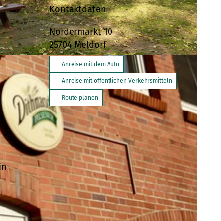
Kontaktdaten
Nordermarkt 10
25704
Meldorf
Anreise mit dem Auto
Anreise mit öffentlichen Verkehrsmitteln
Route planen
in