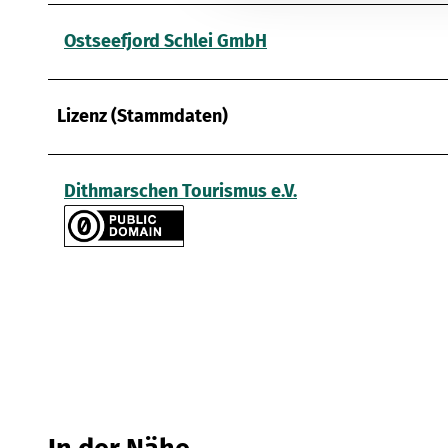
g
s
Ostseefjord Schlei GmbH
a
u
s
Lizenz (Stammdaten)
w
a
h
Dithmarschen Tourismus e.V.
l