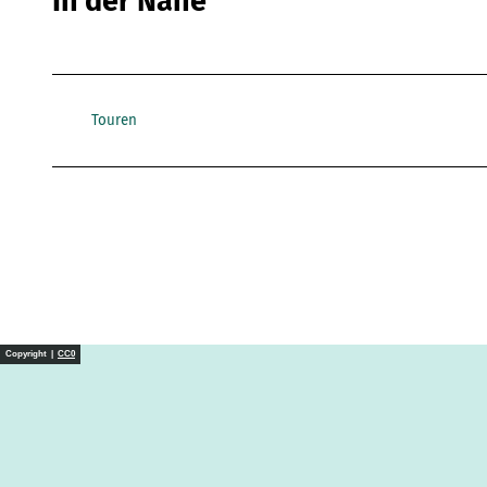
In der Nähe
Touren
Copyright |
CC0