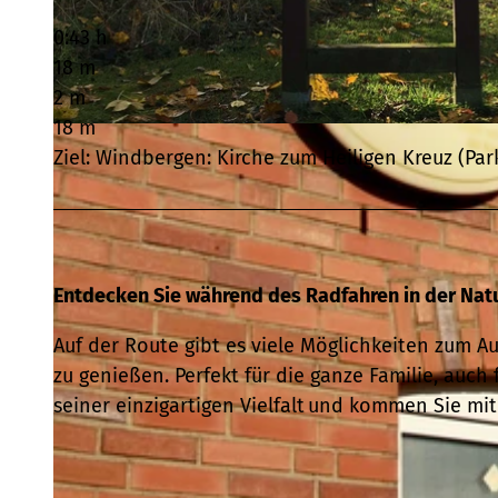
0:43 h
18 m
2 m
18 m
© Küstencontent |
CC0
Ziel: Windbergen: Kirche zum Heiligen Kreuz (Par
Entdecken Sie während des Radfahren in der Natu
Auf der Route gibt es viele Möglichkeiten zum 
zu genießen. Perfekt für die ganze Familie, auch
seiner einzigartigen Vielfalt und kommen Sie mi