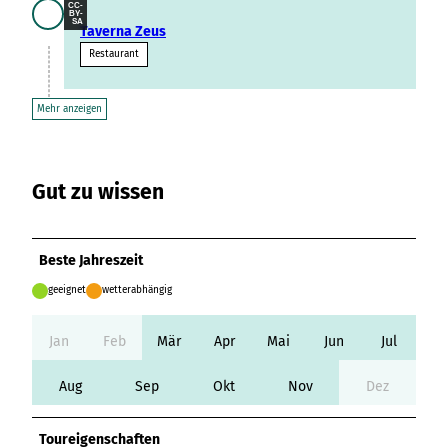
Variante 3
CC-
BY-
Variante 2
SA
Taverna Zeus
Variante 4
Variante 5
Restaurant
Mehr anzeigen
Gut zu wissen
Beste Jahreszeit
geeignet
wetterabhängig
Jan
Feb
Mär
Apr
Mai
Jun
Jul
Aug
Sep
Okt
Nov
Dez
Toureigenschaften