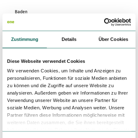
Baden
Einkehrmöglichkeit
Zustimmung
Details
Über Cookies
Fahrradtauglich
Kulturell interessant
Diese Webseite verwendet Cookies
Wir verwenden Cookies, um Inhalte und Anzeigen zu
Rundweg
personalisieren, Funktionen für soziale Medien anbieten
zu können und die Zugriffe auf unsere Website zu
Unterkunftsmöglichkeit
analysieren. Außerdem geben wir Informationen zu Ihrer
Verwendung unserer Website an unsere Partner für
Überwiegend sonnig
soziale Medien, Werbung und Analysen weiter. Unsere
Partner führen diese Informationen möglicherweise mit
Autor:in
weiteren Daten zusammen, die Sie ihnen bereitgestellt
haben oder die sie im Rahmen Ihrer Nutzung der Dienste
Dithmarschen Tourismus e.V.
gesammelt haben.