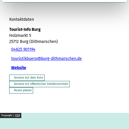
l
Kontaktdaten
Tourist-Info Burg
Holzmarkt 5
25712
Burg (Dithmarschen)
04825 901194
touristikbuero@burg-dithmarschen.de
Website
Anreise mit dem Auto
Anreise mit öffentlichen Verkehrsmitteln
Route planen
Copyright |
CC0