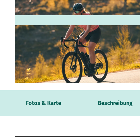
© Paul Masukowitz, Sauerland-Tourismus e.V. | KI-optimiert |
CC-BY-SA
Webca
Fotos & Karte
Beschreibung
Wetter
Verans
Kontak