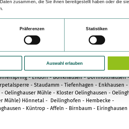
 Daten zusammen, die Sie ihnen bereitgestellt haben oder die s
n.
p
Okt
Nov
Dez
Präferenzen
Statistiken
Auswahl erlauben
schotten - Sange - Heggen - Altfinnentrop - Finnentr
öhrenspring - Endorf - Bönkhausen - Dörnholthausen 
orpetalsperre - Staudamm - Tiefenhagen - Enkhausen -
 - Oelinghauser Mühle - Kloster Oelinghausen - Oeling
ner Mühle) Hönnetal - Deilinghofen - Hembecke -
ghausen - Küntrop - Affeln - Birnbaum - Eiringhausen 