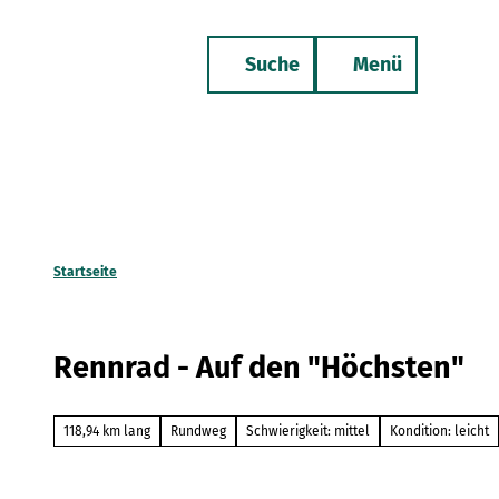
Z
u
Suche
Menü
m
Merkzettel
Telefon
I
n
h
a
l
t
Startseite
Rennrad - Auf den "Höchsten"
118,94 km lang
Rundweg
Schwierigkeit: mittel
Kondition: leicht