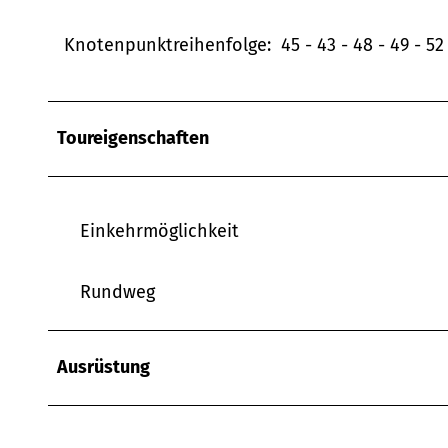
w
a
Knotenpunktreihenfolge: 45 - 43 - 48 - 49 - 52 - 
h
l
Toureigenschaften
Einkehrmöglichkeit
Rundweg
Ausrüstung