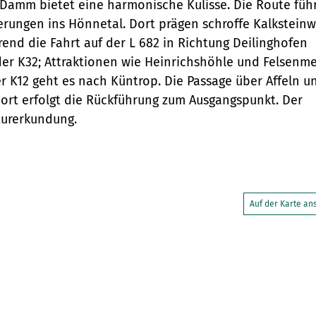
 Damm bietet eine harmonische Kulisse. Die Route füh
Mini-Teaser
destination.highlight
individueller Filter
Variante 0
destination.tide
erungen ins Hönnetal. Dort prägen schroffe Kalkstein
"beste Reisezeit"
Variante 1
Silhouette
end die Fahrt auf der L 682 in Richtung Deilinghofen
destination.html
destination.topspot
Variante 2
der K32; Attraktionen wie Heinrichshöhle und Felsenme
Übersicht
Tabelle
destination.imageclick
r K12 geht es nach Küntrop. Die Passage über Affeln u
Variante 3
destination.trilogy
Variante 0
ort erfolgt die Rückführung zum Ausgangspunkt. Der
Übersicht
Text und Medien
destination.language
Variante 1
destination.weather
turerkundung.
Variante 0
Übersicht
Vertikale
destination.login
Variante 1
destination.youtube
Timeline
Variante 0
destination.logo
Übersicht
Variante 1
XXL-Galerie
Variante 0
Variante 2
destination.mail
Übersicht
Auf der Karte a
Variante 1
Zitat
Variante 0
destination.medialibrary
Übersicht
Variante 2
Variante 1
Variante 0
Variante 3
destination.mediawall
Variante 2
Variante 1
Variante 3
destination.multisearch
Variante 2
Variante 4