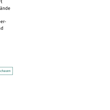
rt
wände
er-
nd
nschauen