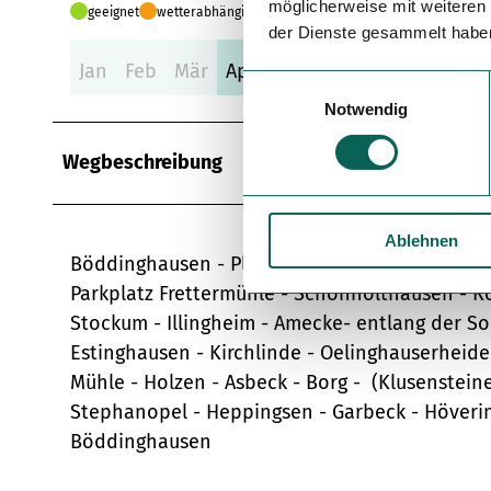
möglicherweise mit weiteren
geeignet
wetterabhängig
der Dienste gesammelt habe
Jan
Feb
Mär
Apr
Mai
Jun
Jul
Aug
Se
E
Notwendig
i
n
Wegbeschreibung
w
i
l
Ablehnen
l
Böddinghausen - Plettenberg - Landemert - Hül
i
Parkplatz Frettermühle - Schönholthausen - R
g
u
Stockum - Illingheim - Amecke- entlang der S
n
Estinghausen - Kirchlinde - Oelinghauserheide
g
Mühle - Holzen - Asbeck - Borg - (Klusenstei
s
Stephanopel - Heppingsen - Garbeck - Höverin
a
Böddinghausen
u
s