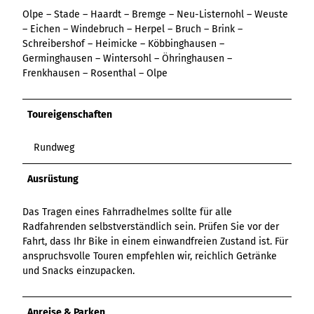
Variante 3
Olpe – Stade – Haardt – Bremge – Neu-Listernohl – Weuste
Variante 2
Variante 4
– Eichen – Windebruch – Herpel – Bruch – Brink –
Variante 5
Schreibershof – Heimicke – Köbbinghausen –
Germinghausen – Wintersohl – Öhringhausen –
Frenkhausen – Rosenthal – Olpe
Toureigenschaften
Rundweg
Ausrüstung
Das Tragen eines Fahrradhelmes sollte für alle
Radfahrenden selbstverständlich sein. Prüfen Sie vor der
Fahrt, dass Ihr Bike in einem einwandfreien Zustand ist. Für
anspruchsvolle Touren empfehlen wir, reichlich Getränke
und Snacks einzupacken.
Anreise & Parken