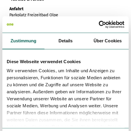
Anfahrt
Parkplatz Freizeitbad Olpe
Weitere Infos / Links
https://www.sauerland-radwelt.de/de
Zustimmung
Details
Über Cookies
Autor:in
Sauerland-Radwelt e. V.
Diese Webseite verwendet Cookies
Wir verwenden Cookies, um Inhalte und Anzeigen zu
Organisation
personalisieren, Funktionen für soziale Medien anbieten
Sauerland-Tourismus e.V.
zu können und die Zugriffe auf unsere Website zu
analysieren. Außerdem geben wir Informationen zu Ihrer
Lizenz (Stammdaten)
Verwendung unserer Website an unsere Partner für
soziale Medien, Werbung und Analysen weiter. Unsere
Sauerland-Radwelt e. V.
Partner führen diese Informationen möglicherweise mit
weiteren Daten zusammen, die Sie ihnen bereitgestellt
haben oder die sie im Rahmen Ihrer Nutzung der Dienste