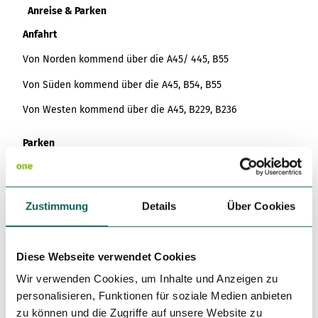
Anreise & Parken
Anfahrt
Von Norden kommend über die A45/ 445, B55
Von Süden kommend über die A45, B54, B55
Von Westen kommend über die A45, B229, B236
Parken
Park&Ride Parkplatz Finnentrop
Öffentliche Verkehrsmittel
Zustimmung
Details
Über Cookies
Die Tour kann über den Bahnhof Finnentrop erreicht
werden.
Diese Webseite verwendet Cookies
Wir verwenden Cookies, um Inhalte und Anzeigen zu
Weitere Infos / Links
personalisieren, Funktionen für soziale Medien anbieten
https://www.sauerland-radwelt.de/de
zu können und die Zugriffe auf unsere Website zu