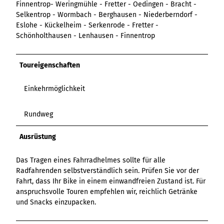
Finnentrop- Weringmühle - Fretter - Oedingen - Bracht -
Variante 3
Variante 2
Selkentrop - Wormbach - Berghausen - Niederberndorf -
Variante 4
Eslohe - Kückelheim - Serkenrode - Fretter -
Variante 5
Schönholthausen - Lenhausen - Finnentrop
Toureigenschaften
Einkehrmöglichkeit
Rundweg
Ausrüstung
Das Tragen eines Fahrradhelmes sollte für alle
Radfahrenden selbstverständlich sein. Prüfen Sie vor der
Fahrt, dass Ihr Bike in einem einwandfreien Zustand ist. Für
anspruchsvolle Touren empfehlen wir, reichlich Getränke
und Snacks einzupacken.