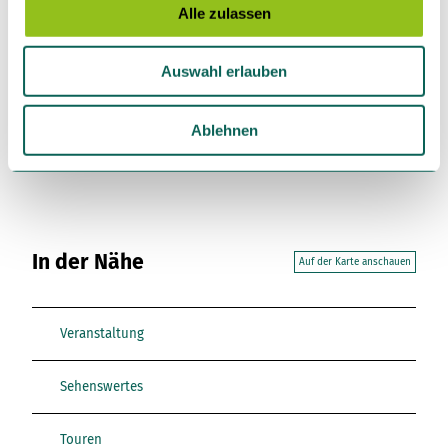
s
Alle zulassen
a
u
Auswahl erlauben
s
w
Dieser Seiteninhalt wurde teilweise oder vollständig durch
KI optimiert oder erstellt.
a
Ablehnen
h
l
In der Nähe
Auf der Karte anschauen
Veranstaltung
Sehenswertes
Touren