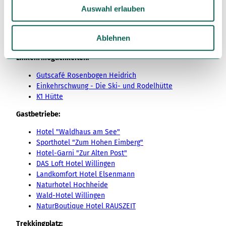
u
Auswahl erlauben
s
Nationales Naturmonument Bruchhauser Steine
w
Sauerländer Blütengarten Bruchhausen
a
Ablehnen
Richtplatz
h
Einkehrmöglichkeiten:
l
Gutscafé Rosenbogen Heidrich
Einkehrschwung - Die Ski- und Rodelhütte
K1 Hütte
Gastbetriebe:
Hotel "Waldhaus am See"
Sporthotel "Zum Hohen Eimberg"
Hotel-Garni "Zur Alten Post"
DAS Loft Hotel Willingen
Landkomfort Hotel Elsenmann
Naturhotel Hochheide
Wald-Hotel Willingen
NaturBoutique Hotel RAUSZEIT
Trekkingplatz: