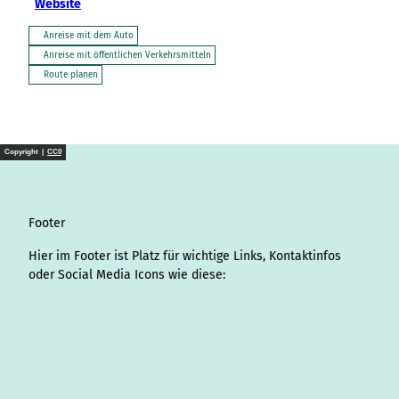
Website
Anreise mit dem Auto
Anreise mit öffentlichen Verkehrsmitteln
Route planen
Copyright |
CC0
Footer
Hier im Footer ist Platz für wichtige Links, Kontaktinfos
oder Social Media Icons wie diese:
I
L
f
Y
P
X
T
T
T
W
S
n
i
a
o
i
i
h
r
h
p
s
n
c
u
n
k
r
i
a
o
t
k
e
T
t
T
e
p
t
t
a
e
b
u
e
o
a
A
s
i