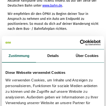
Aktuelle Fahrpläne und Tickets findest du auf der Seite der
Deutschen Bahn unter
www.bahn.de
.
Wir empfehlen dir den ÖPNV zu Beginn deiner Tour in
Anspruch zu nehmen und ein Auto am Endpunkt zu
positionieren. So musst du dich auf deiner Wanderung nicht
nach dem Bus- / Bahnfahrplan richten.
Weitere Infos / Links
Weitere Informationen zum Rothaarsteig erhältst du
auf
www.rothaarsteig.de
sowie telefonisch an der
Zustimmung
Details
Über Cookies
kostenlosen Service-Hotline unter +49 2974 / 499 4163. Hier
beraten wir dich gerne persönlich zu deiner Tourenplanung.
Diese Webseite verwendet Cookies
Literatur
Wir verwenden Cookies, um Inhalte und Anzeigen zu
Zur Vorbereitung auf deine Wanderung senden wir dir gerne
personalisieren, Funktionen für soziale Medien anbieten
unser kostenloses Infopaket zu.
zu können und die Zugriffe auf unsere Website zu
Auf
www.rothaarsteig.de/prospekte
kannst du ganz einfach
analysieren. Außerdem geben wir Informationen zu Ihrer
wählen, welche Informationen du benötigst. Ein gute
Verwendung unserer Website an unsere Partner für
Begleitung für jede Tour ist unsere Broschüre "Rothaarsteig