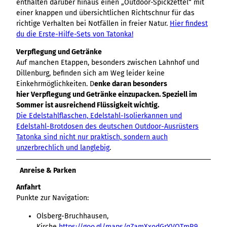
enthalten darüber hinaus einen „Outdoor-Spickzettel“ mit
einer knappen und übersichtlichen Richtschnur für das
richtige Verhalten bei Notfällen in freier Natur.
Hier findest
du die Erste-Hilfe-Sets von Tatonka!
Verpflegung und Getränke
Auf manchen Etappen, besonders zwischen Lahnhof und
Dillenburg, befinden sich am Weg leider keine
Einkehrmöglichkeiten. D
enke daran besonders
hier Verpflegung und Getränke einzupacken. Speziell im
Sommer ist ausreichend Flüssigkeit wichtig.
Die Edelstahlflaschen, Edelstahl-Isolierkannen und
Edelstahl-Brotdosen des deutschen Outdoor-Ausrüsters
Tatonka sind nicht nur praktisch, sondern auch
unzerbrechlich und langlebig
.
Anreise & Parken
Anfahrt
Punkte zur Navigation:
Olsberg-Bruchhausen,
Kirche
https://goo.gl/maps/qZamXxodGrYVQTmR9