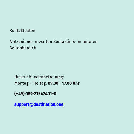
g
d
o
b
r
k
d
d
a
f
r
I
o
e
e
s
v
p
y
a
n
k
s
i
p
m
t
s
o
Kontaktdaten
r
Nutzer:innen erwarten Kontaktinfo im unteren
Seitenbereich.
Unsere Kundenbetreuung:
Montag - Freitag:
09.00 - 17.00 Uhr
(+49) 089-21542401-0
support@destination.one