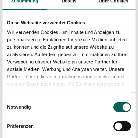
Zustimmung
Details
Über Cookies
von Eslohe in der Ortsmitte.
Öffentliche Verkehrsmittel
Diese Webseite verwendet Cookies
Die nächstliegenden Bahnhöfe erreichen Sie
Wir verwenden Cookies, um Inhalte und Anzeigen zu
durchschnittlich in 20 bzw. 30 Minuten Fahrtzeit mit dem
Auto.
personalisieren, Funktionen für soziale Medien anbieten
zu können und die Zugriffe auf unsere Website zu
Ebenso können Sie mit dem Bus Ihre Weiterreise in die
analysieren. Außerdem geben wir Informationen zu Ihrer
Ferienregion Eslohe organisieren:
Verwendung unserer Website an unsere Partner für
soziale Medien, Werbung und Analysen weiter. Unsere
Partner führen diese Informationen möglicherweise mit
Ab Bahnhof Meschede mit der Buslinie S70
weiteren Daten zusammen, die Sie ihnen bereitgestellt
Ab Bahnhof Lennestadt-Altenhundem mit der
Buslinie SB9 und 367/369
haben oder die sie im Rahmen Ihrer Nutzung der Dienste
gesammelt haben.
E
Notwendig
i
Autor:in
n
Lajana Kampf
w
Präferenzen
i
Organisation
l