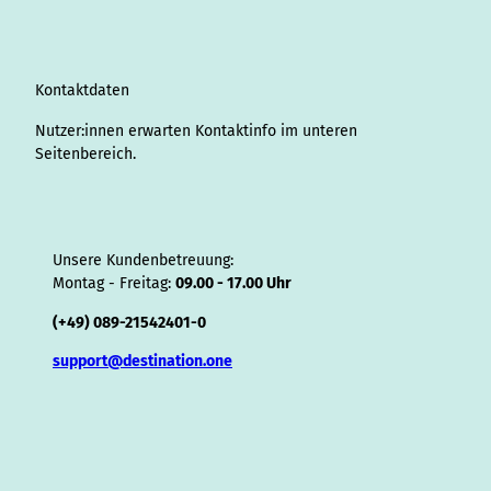
r
I
o
e
e
s
v
p
y
a
n
k
s
i
p
m
t
s
o
Kontaktdaten
r
Nutzer:innen erwarten Kontaktinfo im unteren
Seitenbereich.
Unsere Kundenbetreuung:
Montag - Freitag:
09.00 - 17.00 Uhr
(+49) 089-21542401-0
support@destination.one