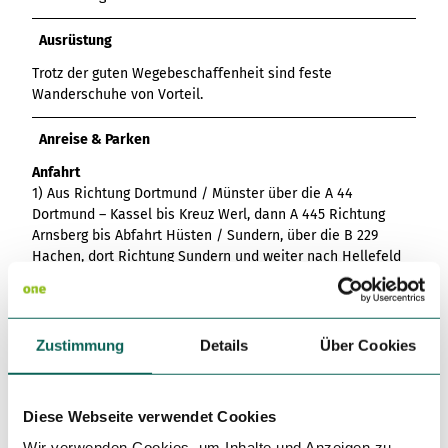
Ausrüstung
Trotz der guten Wegebeschaffenheit sind feste
Wanderschuhe von Vorteil.
Anreise & Parken
Anfahrt
1) Aus Richtung Dortmund / Münster über die A 44
Dortmund – Kassel bis Kreuz Werl, dann A 445 Richtung
Arnsberg bis Abfahrt Hüsten / Sundern, über die B 229
Hachen, dort Richtung Sundern und weiter nach Hellefeld
2) Aus Richtung Kassel über die A 44 Kassel - Dortmund bis
Kreuz Werl, dann weiter wie unter Variante 1 beschrieben
Zustimmung
Details
Über Cookies
3) Aus Richtung Köln über die A 4 Köln - Olpe bis Kreuz
Olpe, auf die A 45 Dortmund - Frankfurt in Richtung
Dortmund bis Abfahrt Olpe, über Attendorn, Finnentrop,
Rönkhausen bis nach Sundern und weiter nach Hellefeld
Diese Webseite verwendet Cookies
4) Aus Richtung Frankfurt über die A 45 Frankfurt -
Wir verwenden Cookies, um Inhalte und Anzeigen zu