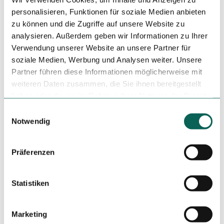
Dortmund bis Abfahrt Olpe, dann weiter wie unter Variante
personalisieren, Funktionen für soziale Medien anbieten
3 beschrieben
zu können und die Zugriffe auf unsere Website zu
analysieren. Außerdem geben wir Informationen zu Ihrer
Parken
Verwendung unserer Website an unsere Partner für
Hellefelder Str. 2, 59846 Sundern
soziale Medien, Werbung und Analysen weiter. Unsere
Partner führen diese Informationen möglicherweise mit
Autor:in
weiteren Daten zusammen, die Sie ihnen bereitgestellt
Sauerland-Tourismus e.V.
haben oder die sie im Rahmen Ihrer Nutzung der Dienste
gesammelt haben.
E
Organisation
Notwendig
i
Sauerland-Tourismus e.V.
n
w
Präferenzen
Lizenz (Stammdaten)
i
l
Sauerland-Tourismus e.V.
l
Statistiken
i
g
Marketing
Unser Tipp
u