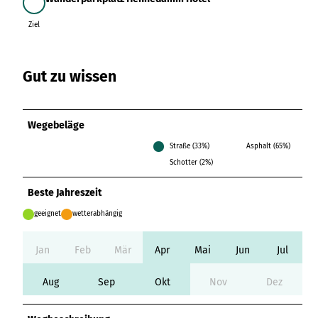
Variante 3
Ziel
Variante 2
Variante 4
Ziel
Variante 5
Gut zu wissen
Wegebeläge
Straße (33%)
Asphalt (65%)
Schotter (2%)
Beste Jahreszeit
geeignet
wetterabhängig
Jan
Feb
Mär
Apr
Mai
Jun
Jul
Aug
Sep
Okt
Nov
Dez