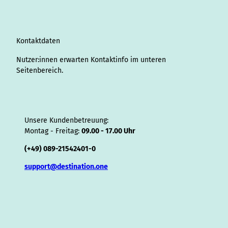
r
I
o
e
e
s
v
p
y
a
n
k
s
i
p
m
t
s
o
Kontaktdaten
r
Nutzer:innen erwarten Kontaktinfo im unteren
Seitenbereich.
Unsere Kundenbetreuung:
Montag - Freitag:
09.00 - 17.00 Uhr
(+49) 089-21542401-0
support@destination.one