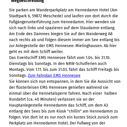
Wegbeschreibung
Sie parken am Wanderparkplatz am Hennedamm Hotel (Am
Stadtpark 6, 59872 Meschede) und laufen von dort durch die
Fußgängerunterführung zum Hennedamm. Hier wenden sie
sich nach links und spazieren auf dem Staudamm entlang.
Am Ende des Dammes biegen Sie auf den Wanderweg A8
nach rechts ab und folgen diesem immer am See entlang bis
zur Anlegestelle der EMS Hennesee: Mielinghausen. Ab hier
geht es mit dem Schiff weiter.
Das Eventschiff EMS Hennesee fährt vom 1.04. bis 31.10.
Dienstags bis Sonntags. In den NRW-Schulferien auch
Montags. Vom 1.11. bis zum 31.03. fährt das Schiff Freitags bis
Sonntags.
Zum Fahrplan EMS Hennesee
Sie können sich nun entspannen, in dem Sie die Aussicht von
der flüsterleisen EMS Hennesee genießen während sie
einmal über die Hennetalsperre fahren. Nach einer halben
Rundahrt (ca. 40 Minuten) verlassen sie an der
Hauptanlegestelle Hennedamm das Schiff, um dem A3
entlang des Sees bis zum Kiosk "chillin" am Hennedamm zu
folgen. Von dort ist es nur noch ein kurzes Stück zurück zum
Parkplatz am Hennedamm Hotel. Der Fußweg von der