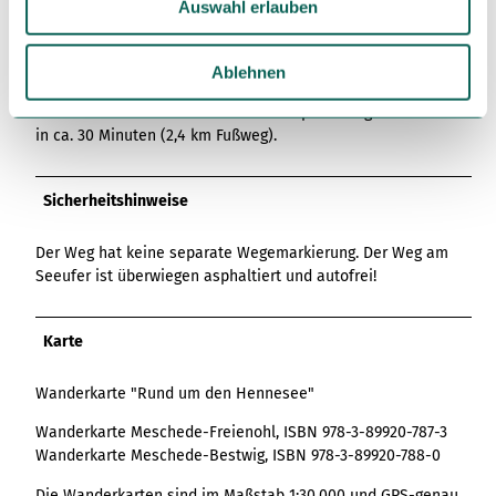
Auswahl erlauben
s
- das Welcome Hotel Meschede/Hennesee
w
- in der Berghauser Bucht das "H 1 am See"
a
Ablehnen
Von der Hauptanlegestelle erreichen sie ausserdem das
h
bliebte Lokal "H1 am See" über den Spazierweg am Seeufer
l
in ca. 30 Minuten (2,4 km Fußweg).
Sicherheitshinweise
Der Weg hat keine separate Wegemarkierung. Der Weg am
Seeufer ist überwiegen asphaltiert und autofrei!
Karte
Wanderkarte "Rund um den Hennesee"
Wanderkarte Meschede-Freienohl, ISBN 978-3-89920-787-3
Wanderkarte Meschede-Bestwig, ISBN 978-3-89920-788-0
Die Wanderkarten sind im Maßstab 1:30.000 und GPS-genau.