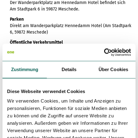
Der Wanderparktplatz am Hennedamm Hotel befindet sich
Am Stadtpark 6 in 59872 Meschede.
Parken
Direkt am Wanderparkplatz Hennedamm Hotel (Am Stadtpark
6, 59872 Meschede)
Öffentliche Verkehrsmittel
Anreise mit dem Zug zum Bahnhof in Meschede. Von dort mit
dem Bus "S70" zur Haltestelle "Am Stadtpark, Meschede".
Zustimmung
Details
Über Cookies
Weitere Infos / Links
Das Schiff fährt vom 1.4. bis zum 31.10. Dienstags bis Freitags
in den NRW-Schulferien auch Montags
Diese Webseite verwendet Cookies
Vom 1.11. bis 31.03. fährt das Schiff Freitags bis Sonntags
Wir verwenden Cookies, um Inhalte und Anzeigen zu
Fahrplan der EMS Hennesee unter
https://ems-
personalisieren, Funktionen für soziale Medien anbieten
hennesee.de/fahrplan/
zu können und die Zugriffe auf unsere Website zu
analysieren. Außerdem geben wir Informationen zu Ihrer
Verwendung unserer Website an unsere Partner für
Autor:in
soziale Medien, Werbung und Analysen weiter. Unsere