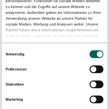
personalisieren, Funktionen für soziale Medien anbieten
Wirtschafts-und Tourismus GmbH Möhnesee
zu können und die Zugriffe auf unsere Website zu
Lizenz (Stammdaten)
analysieren. Außerdem geben wir Informationen zu Ihrer
Verwendung unserer Website an unsere Partner für
Wirtschafts-und Tourismus GmbH Möhnesee
soziale Medien, Werbung und Analysen weiter. Unsere
Partner führen diese Informationen möglicherweise mit
weiteren Daten zusammen, die Sie ihnen bereitgestellt
haben oder die sie im Rahmen Ihrer Nutzung der Dienste
gesammelt haben.
E
Notwendig
i
Dieser Seiteninhalt wurde teilweise oder vollständig durch
KI optimiert oder erstellt.
n
w
Präferenzen
i
l
l
Statistiken
i
In der Nähe
Auf der Karte anschauen
g
Marketing
u
n