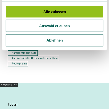
Sehenswertes
g
s
Alle zulassen
Touren
a
u
Auswahl erlauben
s
w
Kontaktdaten
a
Ablehnen
h
59519
Möhnesee
l
Anreise mit dem Auto
Anreise mit öffentlichen Verkehrsmitteln
Route planen
Copyright |
CC0
Footer