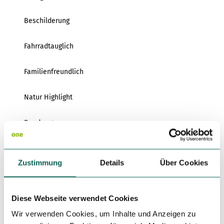
Variante 3
Variante 2
Variante 4
Beschilderung
Variante 5
Fahrradtauglich
Familienfreundlich
Natur Highlight
Rundweg
Tour mit Hund
Zustimmung
Details
Über Cookies
Autor:in
Wirtschafts-und Tourismus GmbH Möhnesee
Diese Webseite verwendet Cookies
Organisation
Wir verwenden Cookies, um Inhalte und Anzeigen zu