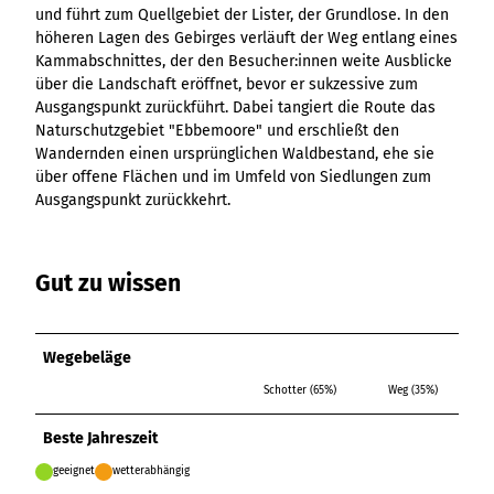
Ergebnisliste
Kachel &
Übersicht
und führt zum Quellgebiet der Lister, der Grundlose. In den
Übersicht
Intelligenz trifft
Hambur
Variante 0
destination.epaper
Ergebnisliste: div
destination.tab
Kachelwand
Variante 0
höheren Lagen des Gebirges verläuft der Weg entlang eines
Ergebnisliste
Content Creation:
ger
Variante 1
Filter zu Höhen
Übersicht
Variante 1
Kammabschnittes, der den Besucher:innen weite Ausblicke
destination.guestcard
Der KI-Wizard und
Menü -
destination.teaserwall
Link-Liste
Ergebnisliste:
3er-Raster
über die Landschaft eröffnet, bevor er sukzessive zum
KI-Checker in
Variante
destination.highlight
individueller Filter
destination.tide
4er-Raster
Ausgangspunkt zurückführt. Dabei tangiert die Route das
Mediengalerie
one.data
3
"beste Reisezeit"
Naturschutzgebiet "Ebbemoore" und erschließt den
Übersicht
Kachel-Slider
destination.html
Hambur
destination.topspot
Mini-Teaser
Wandernden einen ursprünglichen Waldbestand, ehe sie
Variante 0
ger
Übersicht
destination.imageclick
über offene Flächen und im Umfeld von Siedlungen zum
destination.trilogy
Variante 1
Silhouette
Menü -
Variante 0
Ausgangspunkt zurückkehrt.
Übersicht
Variante 2
Variante
destination.language
Variante 1
destination.weather
Tabelle
Variante 0
4
Variante 3
Übersicht
destination.login
Variante 1
destination.youtube
Text und
Variante 0
Gut zu wissen
Medien
destination.logo
Variante 1
Variante 2
Vertikale
destination.mail
Timeline
Wegebeläge
destination.medialibrary
Übersicht
XXL-Galerie
Variante 0
Schotter (65%)
Weg (35%)
destination.mediawall
Übersicht
Variante 1
Zitat
Variante 0
destination.multisearch
Beste Jahreszeit
Übersicht
Variante 2
Variante 1
Variante 0
Variante 3
geeignet
wetterabhängig
Variante 2
Variante 1