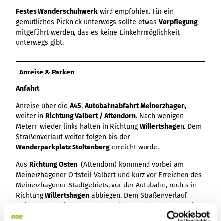
Festes Wanderschuhwerk
wird empfohlen. Für ein
gemütliches Picknick unterwegs sollte etwas
Verpflegung
mitgeführt werden, das es keine Einkehrmöglichkeit
unterwegs gibt.
Anreise & Parken
Anfahrt
Anreise über die
A45
,
Autobahnabfahrt Meinerzhagen
,
weiter in
Richtung Valbert / Attendorn
. Nach wenigen
Metern wieder links halten in Richtung
Willertshage
n. Dem
Straßenverlauf weiter folgen bis der
Wanderparkplatz Stoltenberg
erreicht wurde.
Aus
Richtung Osten
(Attendorn) kommend vorbei am
Meinerzhagener Ortsteil Valbert und kurz vor Erreichen des
Meinerzhagener Stadtgebiets, vor der Autobahn, rechts in
Richtung
Willertshagen
abbiegen. Dem Straßenverlauf
weiter folgen bis der
Wanderparkplatz Stoltenberg
erreicht
wurde.