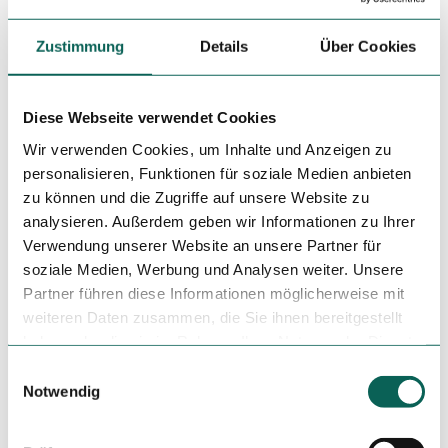
Parken
Zustimmung
Details
Über Cookies
Parkmöglichkeiten stehen Ihnen kostenfrei auf dem
Wanderparkplatz Stoltenberg zur Verfügung.
Öffentliche Verkehrsmittel
Diese Webseite verwendet Cookies
Mit der
RB 25
aus Richtung
Köln oder Lüdenscheid
Wir verwenden Cookies, um Inhalte und Anzeigen zu
kommend, Ausstieg am Bahnhof Meinerzhagen. Umstieg in
personalisieren, Funktionen für soziale Medien anbieten
die
Buslinie R61
mit anschließendem Ausstieg an der
zu können und die Zugriffe auf unsere Website zu
Bushaltestelle Abzw. Willertshagen
. Von hier aus ca. 10-
analysieren. Außerdem geben wir Informationen zu Ihrer
minütiger Fußweg zum
Wanderparkplatz Stoltenberg
.
Verwendung unserer Website an unsere Partner für
Weitere
Busverbindungen
finden Sie auf der Homepage des
soziale Medien, Werbung und Analysen weiter. Unsere
ZWS.
Partner führen diese Informationen möglicherweise mit
weiteren Daten zusammen, die Sie ihnen bereitgestellt
haben oder die sie im Rahmen Ihrer Nutzung der Dienste
Weitere Infos / Links
gesammelt haben.
E
Als Gast im Wald zeigen wir Verständnis, Respekt und
Notwendig
i
richtiges Verhalten, um Nutzen, Schutz und Erholung
n
unseres Waldes zu sichern.
w