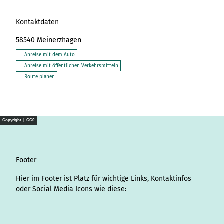
Kontaktdaten
58540
Meinerzhagen
Anreise mit dem Auto
Anreise mit öffentlichen Verkehrsmitteln
Route planen
Copyright |
CC0
Footer
Hier im Footer ist Platz für wichtige Links, Kontaktinfos
oder Social Media Icons wie diese:
I
L
f
Y
P
X
T
T
T
W
S