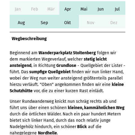
Variante 3
Variante 2
Jan
Feb
Mär
Apr
Mai
Jun
Jul
Variante 4
Variante 5
Aug
Sep
Okt
Nov
Dez
Wegbeschreibung
Beginnend am
Wanderparkplatz Stoltenberg
folgen wir
dem markierten Wegeverlauf, welcher
stetig leicht
ansteigend
, in Richtung
Grundlose
- Quellgebiet der Lister -
führt. Das
sumpfige Quellgebiet
finden wir nun linker Hand,
wobei der Weg nun weiter ansteigend größtenteils parallel
hierzu verläuft. "Oben" angekommen finden wir eine
kleine
Schutzhütte
vor, die zu einer kurzen Rast einlädt.
Unser Rundwanderweg knickt nun schräg rechts ab und
führt uns über einen schönen
kleinen, kammähnlichen Weg
durch die örtlichen Wälder. Nach ein paar hundert Metern
bietet sich linker Hand, durch das noch relativ junge
Nadelgehölz hindurch, ein schöner
Blick
auf die
nahegelegene
Nordhelle
.