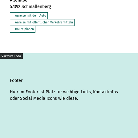
Altenilpe
57392
Schmallenberg
Anreise mit dem Auto
Anreise mit öffentlichen Verkehrsmitteln
Route planen
Copyright |
CC0
Footer
Hier im Footer ist Platz für wichtige Links, Kontaktinfos
oder Social Media Icons wie diese:
I
L
f
Y
P
X
T
T
T
W
S
n
i
a
o
i
i
h
r
h
p
s
n
c
u
n
k
r
i
a
o
t
k
e
T
t
T
e
p
t
t