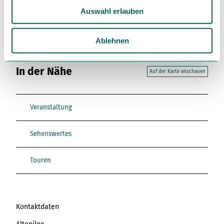
KI optimiert oder erstellt.
u
Auswahl erlauben
s
w
a
Ablehnen
h
l
In der Nähe
Auf der Karte anschauen
Veranstaltung
Sehenswertes
Touren
Kontaktdaten