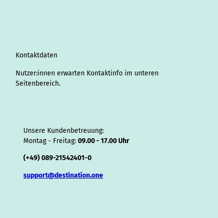
a
e
b
u
e
o
a
A
s
i
g
d
o
b
r
k
d
d
a
f
r
I
o
e
e
s
v
p
y
a
n
k
s
i
p
m
t
s
o
Kontaktdaten
r
Nutzer:innen erwarten Kontaktinfo im unteren
Seitenbereich.
Unsere Kundenbetreuung:
Montag - Freitag:
09.00 - 17.00 Uhr
(+49) 089-21542401-0
support@destination.one