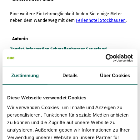
Eine weitere Einkehrmöglichkeit finden Sie einige Meter
neben dem Wanderweg mit dem
Ferienhotel Stockhausen
.
Autor:in
Tourist-Information Schmallenberger Sauerland
Organisation
Schmallenberger Sauerland Tourismus
Zustimmung
Details
Über Cookies
Lizenz (Stammdaten)
Diese Webseite verwendet Cookies
Wir verwenden Cookies, um Inhalte und Anzeigen zu
personalisieren, Funktionen für soziale Medien anbieten
Unser Tipp
zu können und die Zugriffe auf unsere Website zu
analysieren. Außerdem geben wir Informationen zu Ihrer
Eine empfehlenswerte Einkehrmöglichkeit finden Sie in der
Verwendung unserer Website an unsere Partner für