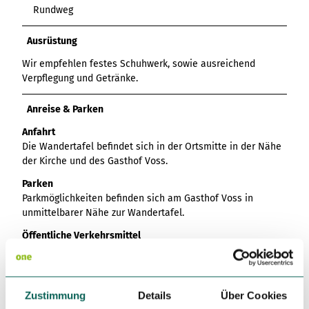
Rundweg
Ausrüstung
Wir empfehlen festes Schuhwerk, sowie ausreichend
Verpflegung und Getränke.
Anreise & Parken
Anfahrt
Die Wandertafel befindet sich in der Ortsmitte in der Nähe
der Kirche und des Gasthof Voss.
Parken
Parkmöglichkeiten befinden sich am Gasthof Voss in
unmittelbarer Nähe zur Wandertafel.
Öffentliche Verkehrsmittel
In Arpe verkehrt die Buslinie 345. Nutzen Sie, um zum
Ausgangspunkt der Tour zu gelangen die Haltestelle „Arpe“
Zustimmung
Details
Über Cookies
Fahrplanauskunft:
www.rlg-online.de