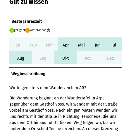
Gut zu wissen
Ergebnisliste
Kachel &
Übersicht
Übersicht
Intelligenz trifft
Hambur
Variante 0
destination.epaper
Ergebnisliste: div
destination.tab
Kachelwand
Variante 0
Ergebnisliste
Content Creation:
ger
Variante 1
Filter zu Höhen
Übersicht
Variante 1
destination.guestcard
Der KI-Wizard und
Menü -
destination.teaserwall
Link-Liste
Ergebnisliste:
Beste Jahreszeit
3er-Raster
KI-Checker in
Variante
destination.highlight
individueller Filter
destination.tide
4er-Raster
Mediengalerie
one.data
3
geeignet
wetterabhängig
"beste Reisezeit"
Übersicht
Kachel-Slider
destination.html
Hambur
destination.topspot
Mini-Teaser
Variante 0
ger
Übersicht
Jan
Feb
Mär
Apr
Mai
Jun
Jul
destination.imageclick
destination.trilogy
Variante 1
Silhouette
Menü -
Variante 0
Übersicht
Variante 2
Variante
destination.language
Variante 1
destination.weather
Aug
Sep
Okt
Nov
Dez
Tabelle
Variante 0
4
Variante 3
Übersicht
destination.login
Variante 1
destination.youtube
Text und
Variante 0
Wegbeschreibung
Medien
destination.logo
Variante 1
Variante 2
Vertikale
destination.mail
Wir folgen stets dem Wanderzeichen AR2.
Timeline
destination.medialibrary
Übersicht
Die Wanderung beginnt an der Wandertafel in Arpe
XXL-Galerie
Variante 0
gegenüber dem Gasthof Voss. Wir wandern mit der Straße
destination.mediawall
Übersicht
vorbei am Gasthof Voss. Nach einigen Metern wenden wir
Variante 1
Zitat
Variante 0
destination.multisearch
uns rechts mit der Straße in Richtung Herschede, die uns
Übersicht
Variante 2
Variante 1
aus dem Ort hinaus führt. Diesem Weg folgen wir, bis wir
Variante 0
Variante 3
Variante 2
hinter dem Ortschild Teiche erreichen. An dieser Kreuzung
Variante 1