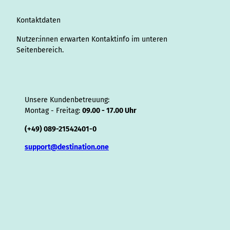
m
t
s
o
Kontaktdaten
r
Nutzer:innen erwarten Kontaktinfo im unteren
Seitenbereich.
Unsere Kundenbetreuung:
Montag - Freitag:
09.00 - 17.00 Uhr
(+49) 089-21542401-0
support@destination.one