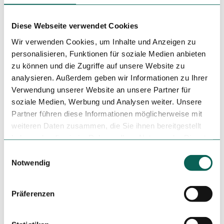
Mit der
Schmallenberger Sauerland Card
fahren Sie in der
Region kostenlos mit Bus und Bahn
Diese Webseite verwendet Cookies
Wir verwenden Cookies, um Inhalte und Anzeigen zu
Weitere Infos / Links
personalisieren, Funktionen für soziale Medien anbieten
zu können und die Zugriffe auf unsere Website zu
Als Einkehrmöglichkeit empfehlen wir Gasthof Voss Im
Arpetal, in der Ortschaft Arpe, der zugleich auch der
analysieren. Außerdem geben wir Informationen zu Ihrer
Ausgangs- und Endpunkt der Rundtour ist (Ruhetag:
Verwendung unserer Website an unsere Partner für
Mittwoch).
soziale Medien, Werbung und Analysen weiter. Unsere
Partner führen diese Informationen möglicherweise mit
Autor:in
weiteren Daten zusammen, die Sie ihnen bereitgestellt
Tourist-Information Schmallenberger Sauerland
haben oder die sie im Rahmen Ihrer Nutzung der Dienste
gesammelt haben.
E
Organisation
Notwendig
i
Schmallenberger Sauerland Tourismus
n
w
Präferenzen
Lizenz (Stammdaten)
i
l