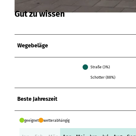
Gut zu wissen
© Norbert Arens |
CC-BY-SA
Wegebeläge
Straße (3%)
Schotter (88%)
Beste Jahreszeit
geeignet
wetterabhängig