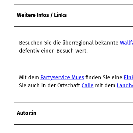
w
a
Weitere Infos / Links
h
l
Besuchen Sie die überregional bekannte
Wallf
defentiv einen Besuch wert.
Mit dem
Partyservice Mues
finden Sie eine
Ein
Sie auch in der Ortschaft
Calle
mit dem
Landh
Autor:in