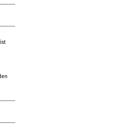
ist
nden