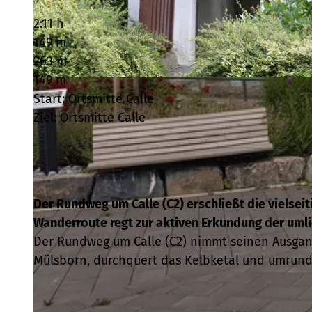
2:11 h
149 m
263 m
149 m
© Tourist-Information Meschede, Tourist-Info Meschede |
CC-BY
Start: Ortsmitte Calle
Ziel: Ortsmitte Calle
Der Rundweg um Calle (C2) erschließt die vielsei
Wanderroute regt zur aktiven Erkundung der uml
Der Rundweg um Calle (C2) nimmt seinen Ausgang
Mülsborn, durchquert das Kelbketal und umrund