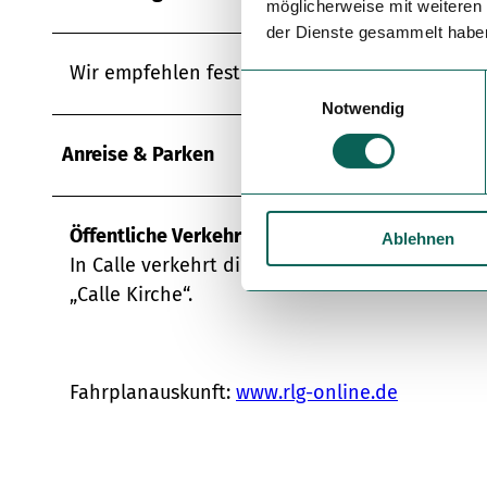
möglicherweise mit weiteren
der Dienste gesammelt habe
Wir empfehlen festes Schuhwerk, sowie ausre
E
Notwendig
i
n
Anreise & Parken
w
i
l
Öffentliche Verkehrsmittel
Ablehnen
l
In Calle verkehrt die Buslinien C4. Nutzen Sie
i
g
„Calle Kirche“.
u
n
g
Fahrplanauskunft:
www.rlg-online.de
s
a
u
s