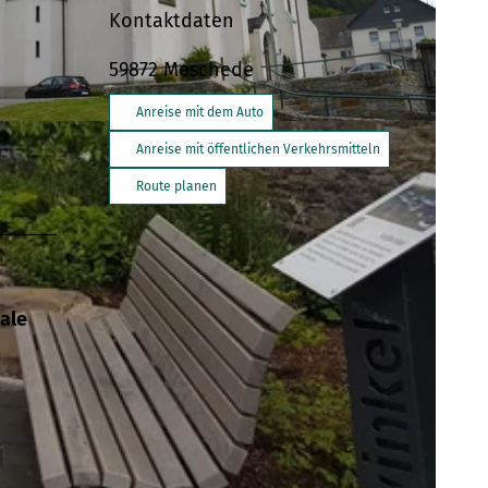
Kontaktdaten
59872
Meschede
Anreise mit dem Auto
d um den Hennesee" |
CC-BY-SA
Anreise mit öffentlichen Verkehrsmitteln
Route planen
nale