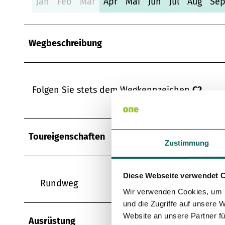
Jan
Feb
Mär
Apr
Mai
Jun
Jul
Aug
Se
Wegbeschreibung
Folgen Sie stets dem Wegkennzeichen
C2
.
Toureigenschaften
Zustimmung
Diese Webseite verwendet 
Rundweg
Wir verwenden Cookies, um I
und die Zugriffe auf unsere 
Website an unsere Partner fü
Ausrüstung