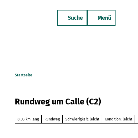
Z
u
Suche
Menü
m
Merkzettel
Telefon
I
n
h
a
l
t
Startseite
Rundweg um Calle (C2)
8,03 km lang
Rundweg
Schwierigkeit: leicht
Kondition: leicht