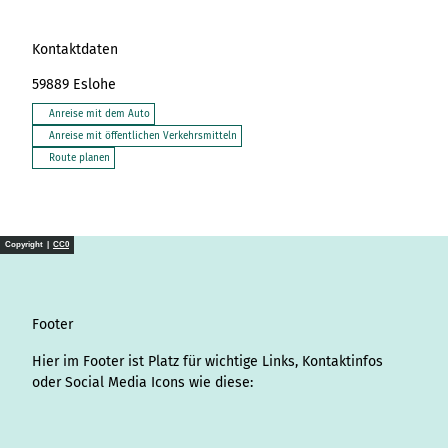
Kontaktdaten
59889
Eslohe
Anreise mit dem Auto
Anreise mit öffentlichen Verkehrsmitteln
Route planen
Copyright |
CC0
Footer
Hier im Footer ist Platz für wichtige Links, Kontaktinfos
oder Social Media Icons wie diese:
I
L
f
Y
P
X
T
T
T
W
S