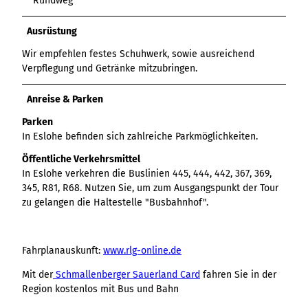
Rundweg
Variante 3
Variante 2
Variante 4
Ausrüstung
Variante 5
Wir empfehlen festes Schuhwerk, sowie ausreichend
Verpflegung und Getränke mitzubringen.
Anreise & Parken
Parken
In Eslohe befinden sich zahlreiche Parkmöglichkeiten.
Öffentliche Verkehrsmittel
In Eslohe verkehren die Buslinien 445, 444, 442, 367, 369,
345, R81, R68. Nutzen Sie, um zum Ausgangspunkt der Tour
zu gelangen die Haltestelle "Busbahnhof".
Fahrplanauskunft:
www.rlg-online.de
Mit der
Schmallenberger Sauerland Card
fahren Sie in der
Region kostenlos mit Bus und Bahn