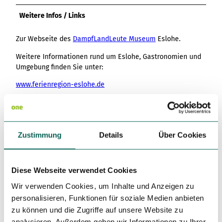
Weitere Infos / Links
Zur Webseite des
DampfLandLeute Museum
Eslohe.
Weitere Informationen rund um Eslohe, Gastronomien und
Umgebung finden Sie unter:
www.ferienregion-eslohe.de
Autor:in
Tourist-Information Schmallenberger Sauerland
Zustimmung
Details
Über Cookies
Organisation
Schmallenberger Sauerland Tourismus
Diese Webseite verwendet Cookies
Wir verwenden Cookies, um Inhalte und Anzeigen zu
Lizenz (Stammdaten)
personalisieren, Funktionen für soziale Medien anbieten
zu können und die Zugriffe auf unsere Website zu
analysieren. Außerdem geben wir Informationen zu Ihrer