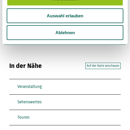
a
u
Auswahl erlauben
s
Dieser Seiteninhalt wurde teilweise oder vollständig durch
w
KI optimiert oder erstellt.
a
Ablehnen
h
l
In der Nähe
Auf der Karte anschauen
Veranstaltung
Sehenswertes
Touren