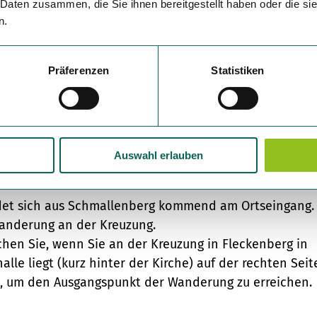
 Daten zusammen, die Sie ihnen bereitgestellt haben oder die s
ichend Verpflegung und Getränke mitzubringen.
n.
Präferenzen
Statistiken
Auswahl erlauben
 Sie ca. 250 m ins Dorf bis zur Kreuzung, dem Start de
det sich aus Schmallenberg kommend am Ortseingang.
 Wanderung an der Kreuzung.
chen Sie, wenn Sie an der Kreuzung in Fleckenberg in
le liegt (kurz hinter der Kirche) auf der rechten Seit
m), um den Ausgangspunkt der Wanderung zu erreichen.