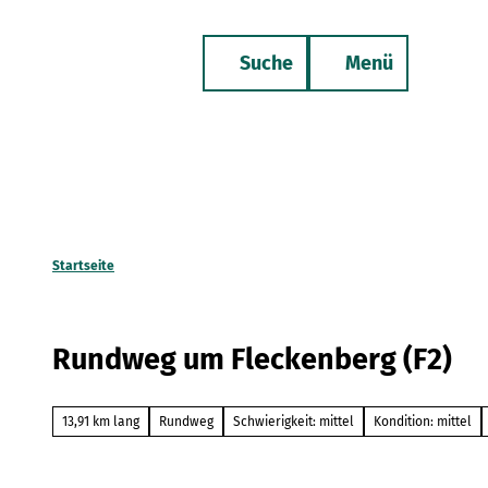
Z
u
Suche
Menü
m
Merkzettel
Telefon
I
n
h
a
l
t
Startseite
Rundweg um Fleckenberg (F2)
13,91 km lang
Rundweg
Schwierigkeit: mittel
Kondition: mittel