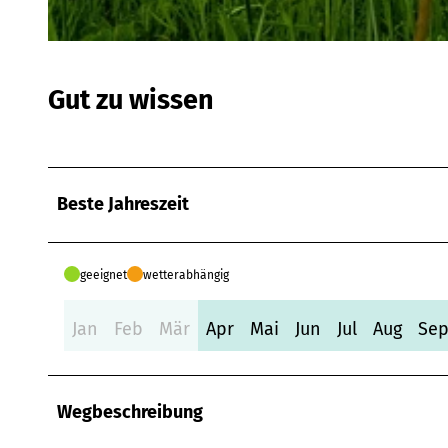
© Markus Schauerte, Schmallenberger Sauerland Tourismus |
CC-BY-SA
Gut zu wissen
Beste Jahreszeit
geeignet
wetterabhängig
Jan
Feb
Mär
Apr
Mai
Jun
Jul
Aug
Se
Wegbeschreibung