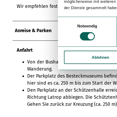
möglicherweise mit weiteren
Wir empfehlen festes Schuhwerk, sowie ausre
der Dienste gesammelt habe
E
Notwendig
i
Anreise & Parken
n
w
i
Anfahrt
l
Ablehnen
l
Von der Bushaltestelle "Mitteldorf" gehen
i
Wanderung.
g
Der Parkplatz des Besteckmuseums befin
u
hier sind es ca. 250 m bis zum Start der
n
g
Den Parkplatz an der Schützenhalle errei
s
Richtung Latrop abbiegen. Die Schütztenhal
a
Gehen Sie zurück zur Kreuzung (ca. 250 
u
s