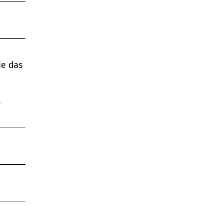
ie das
.