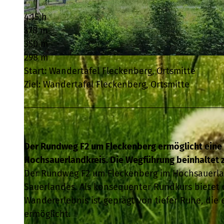
4:15 h
378 m
350 m
298 m
© Schmallenberger Sauerland Tourismus, Schmallenberger Sauerland Tourismus - AW |
CC-BY-SA
Start: Wandertafel Fleckenberg, Ortsmitte
Ziel: Wandertafel Fleckenberg, Ortsmitte
Der Rundweg F2 um Fleckenberg ermöglicht eine
Hochsauerlandkreis. Die Wegführung beinhaltet
Der Rundweg F2 um Fleckenberg im Hochsauerland
Sauerlandes. Als konsequenter Rundkurs bietet
Wandererlebnis ist geprägt von tiefer Ruhe, die
ermöglicht.