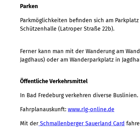
w
Parken
a
h
Parkmöglichkeiten befinden sich am Parkplat
l
Schützenhalle (Latroper Straße 22b).
Ferner kann man mit der Wanderung am Wander
Jagdhaus) oder am Wanderparkplatz in Jagdha
Öffentliche Verkehrsmittel
In Bad Fredeburg verkehren diverse Buslinien.
Fahrplanauskunft:
www.rlg-online.de
Mit der
Schmallenberger Sauerland Card
fahre