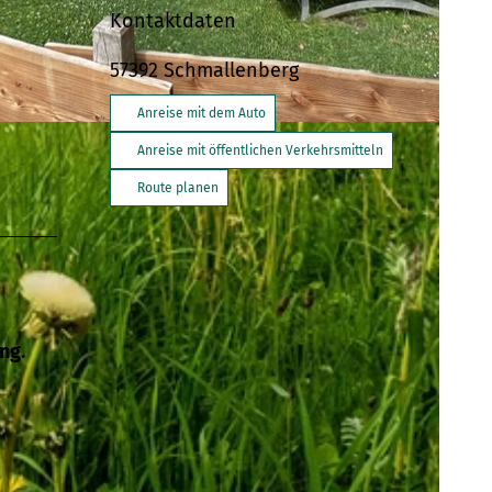
Kontaktdaten
57392
Schmallenberg
Anreise mit dem Auto
Anreise mit öffentlichen Verkehrsmitteln
Route planen
ng.