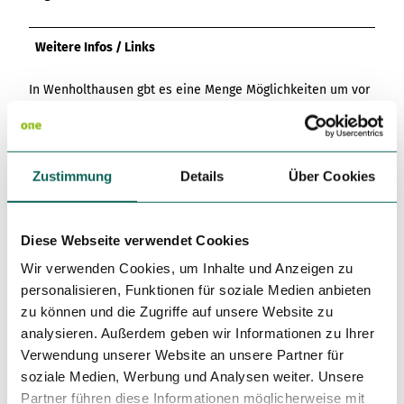
Weitere Infos / Links
In Wenholthausen gbt es eine Menge Möglichkeiten um vor
oder nach der Tour einzukehren:
Landgasthof Seemer
Beckmanns Landhotel Sauerländer Hof
Zustimmung
Details
Über Cookies
Hotel-Restaurant-Café Haus Hochstein
Pony- und Ferienhof Gut Habbecke Bauernhofcafé
Diese Webseite verwendet Cookies
Autor:in
Wir verwenden Cookies, um Inhalte und Anzeigen zu
Schmallenberger Sauerland Tourismus e.V.
personalisieren, Funktionen für soziale Medien anbieten
zu können und die Zugriffe auf unsere Website zu
Organisation
analysieren. Außerdem geben wir Informationen zu Ihrer
Schmallenberger Sauerland Tourismus
Verwendung unserer Website an unsere Partner für
soziale Medien, Werbung und Analysen weiter. Unsere
Lizenz (Stammdaten)
Partner führen diese Informationen möglicherweise mit