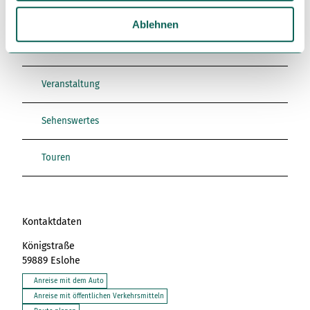
w
a
Ablehnen
In der Nähe
Auf der Karte anschauen
h
l
Veranstaltung
Sehenswertes
Touren
Kontaktdaten
Königstraße
59889
Eslohe
Anreise mit dem Auto
Anreise mit öffentlichen Verkehrsmitteln