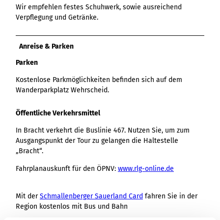
Variante 3
Wir empfehlen festes Schuhwerk, sowie ausreichend
Variante 2
Variante 4
Verpflegung und Getränke.
Variante 5
Anreise & Parken
Parken
Kostenlose Parkmöglichkeiten befinden sich auf dem
Wanderparkplatz Wehrscheid.
Öffentliche Verkehrsmittel
In Bracht verkehrt die Buslinie 467. Nutzen Sie, um zum
Ausgangspunkt der Tour zu gelangen die Haltestelle
„Bracht“.
Fahrplanauskunft für den ÖPNV:
www.rlg-online.de
Mit der
Schmallenberger Sauerland Card
fahren Sie in der
Region kostenlos mit Bus und Bahn