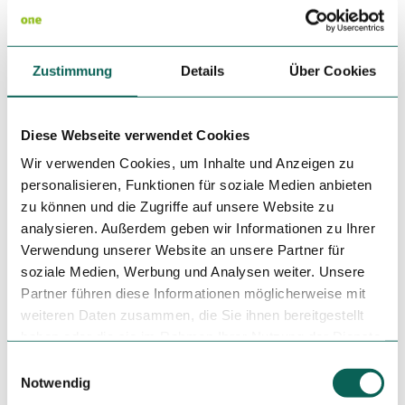
Autor:in
Schmallenberger Sauerland Tourismus e.V.
Zustimmung
Details
Über Cookies
Organisation
Schmallenberger Sauerland Tourismus
Diese Webseite verwendet Cookies
Wir verwenden Cookies, um Inhalte und Anzeigen zu
Lizenz (Stammdaten)
personalisieren, Funktionen für soziale Medien anbieten
zu können und die Zugriffe auf unsere Website zu
analysieren. Außerdem geben wir Informationen zu Ihrer
Verwendung unserer Website an unsere Partner für
Sicherheitshinweise
soziale Medien, Werbung und Analysen weiter. Unsere
Partner führen diese Informationen möglicherweise mit
Im Hochsauerlandkreis ist ein Rettungspunktsystem
weiteren Daten zusammen, die Sie ihnen bereitgestellt
installiert. Rettungspunkte finden Sie unter anderem auf
haben oder die sie im Rahmen Ihrer Nutzung der Dienste
den Informationstafeln der Knotenpunkte und
gesammelt haben.
Wanderbeschilderung.
E
Notwendig
i