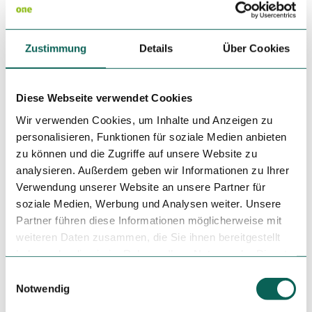
Toureigenschaften
Einkehrmöglichkeit
Zustimmung
Details
Über Cookies
Gute Anbindung an ÖPNV
Diese Webseite verwendet Cookies
Kulturell interessant
Wir verwenden Cookies, um Inhalte und Anzeigen zu
personalisieren, Funktionen für soziale Medien anbieten
Ausrüstung
zu können und die Zugriffe auf unsere Website zu
analysieren. Außerdem geben wir Informationen zu Ihrer
Keine besondere Ausrüstung erforderlich.
Verwendung unserer Website an unsere Partner für
soziale Medien, Werbung und Analysen weiter. Unsere
Anreise & Parken
Partner führen diese Informationen möglicherweise mit
weiteren Daten zusammen, die Sie ihnen bereitgestellt
Anfahrt
haben oder die sie im Rahmen Ihrer Nutzung der Dienste
Wenholthausen
: Von Meschede über die B55 in Richtung
Eslohe, am Hennesee rechts abbiegen. Über die Orte
gesammelt haben.
E
Enkhausen und Schüren erreichen Sie Wenholthausen. Von
Notwendig
i
Eslohe kommend fährst du zuerst über die B55 und dann
n