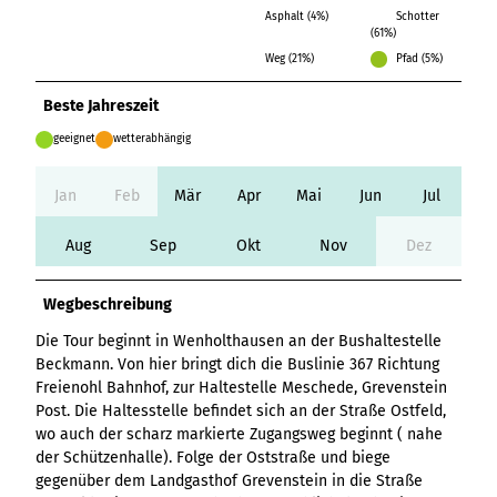
Variante 3
Asphalt (4%)
Schotter
Variante 2
(61%)
Variante 4
Weg (21%)
Pfad (5%)
Variante 5
Beste Jahreszeit
geeignet
wetterabhängig
Jan
Feb
Mär
Apr
Mai
Jun
Jul
Aug
Sep
Okt
Nov
Dez
Wegbeschreibung
Die Tour beginnt in Wenholthausen an der Bushaltestelle
Beckmann. Von hier bringt dich die Buslinie 367 Richtung
Freienohl Bahnhof, zur Haltestelle Meschede, Grevenstein
Post. Die Haltesstelle befindet sich an der Straße Ostfeld,
wo auch der scharz markierte Zugangsweg beginnt ( nahe
der Schützenhalle). Folge der Oststraße und biege
gegenüber dem Landgasthof Grevenstein in die Straße