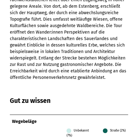
Ergebnisliste
Kachel &
Übersicht
Übersicht
Intelligenz trifft
Hambur
Variante 0
gelegene Areale. Von dort, ab dem Estenberg, erschließt
destination.epaper
Ergebnisliste: div
destination.tab
Kachelwand
Variante 0
Ergebnisliste
Content Creation:
ger
sich der Hauptweg, der durch eine abwechslungsreiche
Variante 1
Filter zu Höhen
Übersicht
Variante 1
destination.guestcard
Der KI-Wizard und
Menü -
destination.teaserwall
Topografie führt. Dies umfasst weitläufige Wiesen, offene
Link-Liste
Ergebnisliste:
3er-Raster
KI-Checker in
Variante
Kulturflächen sowie ausgedehnte Waldbereiche. Die Tour
destination.highlight
individueller Filter
destination.tide
4er-Raster
Mediengalerie
one.data
3
eröffnet den Wander:innen Perspektiven auf die
"beste Reisezeit"
Übersicht
Kachel-Slider
destination.html
charakteristischen Landschaften des Sauerlandes und
Hambur
destination.topspot
Mini-Teaser
Variante 0
gewährt Einblicke in dessen kulturelles Erbe, welches sich
ger
Übersicht
destination.imageclick
destination.trilogy
Variante 1
Silhouette
beispielsweise in lokalen Traditionen und Architektur
Menü -
Variante 0
Übersicht
Variante 2
widerspiegelt. Entlang der Strecke bestehen Möglichkeiten
Variante
destination.language
Variante 1
destination.weather
Tabelle
Variante 0
zur Rast und zur Nutzung gastronomischer Angebote. Die
4
Variante 3
Übersicht
destination.login
Erreichbarkeit wird durch eine etablierte Anbindung an das
Variante 1
destination.youtube
Text und
Variante 0
öffentliche Personenverkehrsnetz gewährleistet.
Medien
destination.logo
Variante 1
Variante 2
Vertikale
destination.mail
Timeline
Gut zu wissen
destination.medialibrary
Übersicht
XXL-Galerie
Variante 0
destination.mediawall
Übersicht
Variante 1
Zitat
Variante 0
Wegebeläge
destination.multisearch
Übersicht
Variante 2
Variante 1
Variante 0
Variante 3
Unbekannt
Straße (2%)
Variante 2
(7%)
Variante 1