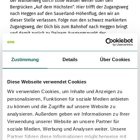
der Wanderweg durch stille Wälder weiter über den
Bergrücken „Auf dem Höchsten“. Hier trifft der Zugangsweg
nach Heggen auf den Sauerland-Höhenflug, den wir an
dieser Stelle verlassen. Folge nun den schwarz markierten
Zugangsweg, der Dich bis zum Bahnhof nach Heggen bringt
und damit zurück zu Deinem Ausgangspunkt der
Wanderung.
Zustimmung
Details
Über Cookies
Toureigenschaften
Einkehrmöglichkeit
Diese Webseite verwendet Cookies
Wir verwenden Cookies, um Inhalte und Anzeigen zu
Gute Anbindung an ÖPNV
personalisieren, Funktionen für soziale Medien anbieten
zu können und die Zugriffe auf unsere Website zu
Kulturell interessant
analysieren. Außerdem geben wir Informationen zu Ihrer
Verwendung unserer Website an unsere Partner für
Ausrüstung
soziale Medien, Werbung und Analysen weiter. Unsere
Partner führen diese Informationen möglicherweise mit