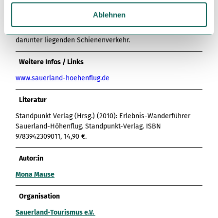
w
landschaftlich ein Erlebnis. Einmalig in Deutschland ist auf
a
Ablehnen
dieser Strecke die Doppelstockbrücke über das Dumicke-
h
und Listertal mit der obenliegenden Landesstraße und dem
l
darunter liegenden Schienenverkehr.
Weitere Infos / Links
www.sauerland-hoehenflug.de
Literatur
Standpunkt Verlag (Hrsg.) (2010): Erlebnis-Wanderführer
Sauerland-Höhenflug. Standpunkt-Verlag. ISBN
9783942309011, 14,90 €.
Autor:in
Mona Mause
Organisation
Sauerland-Tourismus e.V.