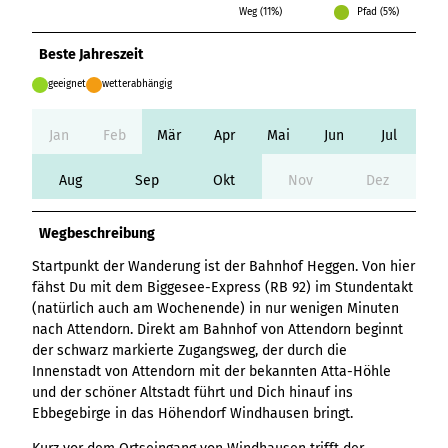
Weg (11%)
Pfad (5%)
Beste Jahreszeit
geeignet
wetterabhängig
Jan
Feb
Mär
Apr
Mai
Jun
Jul
Aug
Sep
Okt
Nov
Dez
Wegbeschreibung
Startpunkt der Wanderung ist der Bahnhof Heggen. Von hier
fähst Du mit dem Biggesee-Express (RB 92) im Stundentakt
(natürlich auch am Wochenende) in nur wenigen Minuten
nach Attendorn. Direkt am Bahnhof von Attendorn beginnt
der schwarz markierte Zugangsweg, der durch die
Innenstadt von Attendorn mit der bekannten Atta-Höhle
und der schöner Altstadt führt und Dich hinauf ins
Ebbegebirge in das Höhendorf Windhausen bringt.