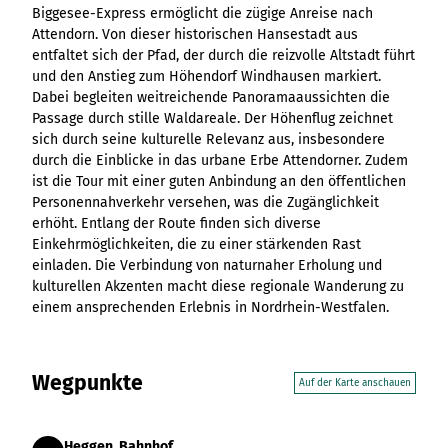
Ergebnisliste
Kachel &
Übersicht
Biggesee-Express ermöglicht die zügige Anreise nach
Übersicht
Intelligenz trifft
Hambur
Variante 0
destination.epaper
Ergebnisliste: div
destination.tab
Kachelwand
Variante 0
Attendorn. Von dieser historischen Hansestadt aus
Ergebnisliste
Content Creation:
ger
Variante 1
Filter zu Höhen
Übersicht
Variante 1
entfaltet sich der Pfad, der durch die reizvolle Altstadt führt
destination.guestcard
Der KI-Wizard und
Menü -
destination.teaserwall
Link-Liste
Ergebnisliste:
3er-Raster
und den Anstieg zum Höhendorf Windhausen markiert.
KI-Checker in
Variante
destination.highlight
individueller Filter
destination.tide
4er-Raster
Dabei begleiten weitreichende Panoramaaussichten die
Mediengalerie
one.data
3
"beste Reisezeit"
Passage durch stille Waldareale. Der Höhenflug zeichnet
Übersicht
Kachel-Slider
destination.html
Hambur
destination.topspot
Mini-Teaser
sich durch seine kulturelle Relevanz aus, insbesondere
Variante 0
ger
Übersicht
destination.imageclick
durch die Einblicke in das urbane Erbe Attendorner. Zudem
destination.trilogy
Variante 1
Silhouette
Menü -
Variante 0
ist die Tour mit einer guten Anbindung an den öffentlichen
Übersicht
Variante 2
Variante
destination.language
Variante 1
destination.weather
Tabelle
Personennahverkehr versehen, was die Zugänglichkeit
Variante 0
4
Variante 3
Übersicht
erhöht. Entlang der Route finden sich diverse
destination.login
Variante 1
destination.youtube
Text und
Variante 0
Einkehrmöglichkeiten, die zu einer stärkenden Rast
Medien
destination.logo
Variante 1
einladen. Die Verbindung von naturnaher Erholung und
kulturellen Akzenten macht diese regionale Wanderung zu
Variante 2
Vertikale
destination.mail
einem ansprechenden Erlebnis in Nordrhein-Westfalen.
Timeline
destination.medialibrary
Übersicht
XXL-Galerie
Variante 0
destination.mediawall
Übersicht
Variante 1
Wegpunkte
Zitat
Auf der Karte anschauen
Variante 0
destination.multisearch
Übersicht
Variante 2
Variante 1
Variante 0
Variante 3
Variante 2
Variante 1
Heggen, Bahnhof