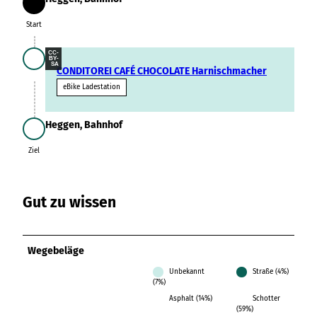
Variante 3
Start
Variante 2
Variante 4
Start
Variante 5
CC-
BY-
SA
CONDITOREI CAFÉ CHOCOLATE Harnischmacher
eBike Ladestation
Heggen, Bahnhof
Ziel
Ziel
Gut zu wissen
Wegebeläge
Unbekannt
Straße (4%)
(7%)
Asphalt (14%)
Schotter
(59%)