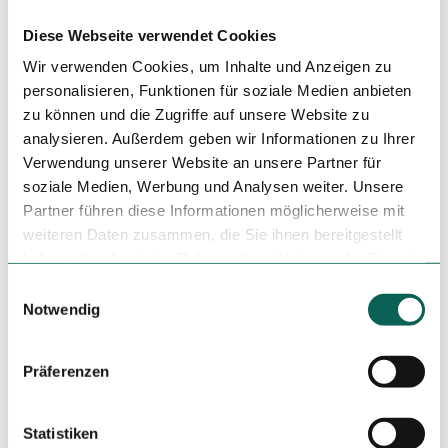
Die Sieben Jungfrauen
Diese Webseite verwendet Cookies
Reckenhöhle
Wir verwenden Cookies, um Inhalte und Anzeigen zu
Feldhofhöhle
personalisieren, Funktionen für soziale Medien anbieten
Naturschutzgebiet Hönnetal
zu können und die Zugriffe auf unsere Website zu
analysieren. Außerdem geben wir Informationen zu Ihrer
Naturpark Sauerland Rothaargebirge
Verwendung unserer Website an unsere Partner für
soziale Medien, Werbung und Analysen weiter. Unsere
Sicherheitshinweise
Partner führen diese Informationen möglicherweise mit
weiteren Daten zusammen, die Sie ihnen bereitgestellt
Informationen zu den Rettungstafeln am Sauerland-
haben oder die sie im Rahmen Ihrer Nutzung der Dienste
Waldroute
gesammelt haben.
E
Notwendig
Meist verlaufen Wanderwege abseits von Ortschaften und
i
Siedlungen und jeder Wanderer hat sich schon einmal
n
Gedanken darüber gemacht, was wohl wäre, wenn es jetzt
w
Präferenzen
zu einem Notfall kommt. Wie kann ich hier gefunden
i
werden? Wo bin ich überhaupt? Kann mich der
l
Rettungsdienst erreichen?
l
Statistiken