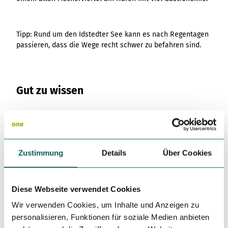
Variante 3
Variante 2
Variante 4
Variante 5
Tipp: Rund um den Idstedter See kann es nach Regentagen
passieren, dass die Wege recht schwer zu befahren sind.
Gut zu wissen
Beste Jahreszeit
geeignet
wetterabhängig
Zustimmung
Details
Über Cookies
Apr
Mai
Jun
Jul
Aug
Sep
Okt
Diese Webseite verwendet Cookies
Ansprechpartner:in
Wir verwenden Cookies, um Inhalte und Anzeigen zu
Ostseefjord Schlei GmbH
personalisieren, Funktionen für soziale Medien anbieten