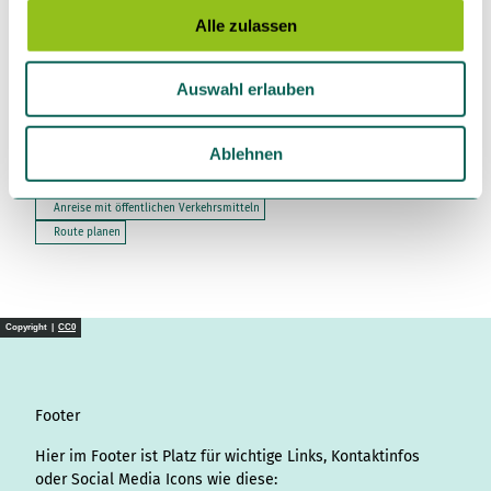
s
Alle zulassen
a
u
Auswahl erlauben
Kontaktdaten
s
w
Plessenstraße 7
a
24837
Schleswig
Ablehnen
h
Anreise mit dem Auto
l
Anreise mit öffentlichen Verkehrsmitteln
Route planen
Copyright |
CC0
Footer
Hier im Footer ist Platz für wichtige Links, Kontaktinfos
oder Social Media Icons wie diese: