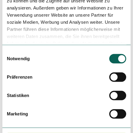
zu können und die Zugriffe auf unsere Website zu
Autor:in
analysieren. Außerdem geben wir Informationen zu Ihrer
Ostseefjord Schlei GmbH
Verwendung unserer Website an unsere Partner für
soziale Medien, Werbung und Analysen weiter. Unsere
Organisation
Partner führen diese Informationen möglicherweise mit
Ostseefjord Schlei GmbH
weiteren Daten zusammen, die Sie ihnen bereitgestellt
haben oder die sie im Rahmen Ihrer Nutzung der Dienste
Lizenz (Stammdaten)
gesammelt haben.
E
Notwendig
Ostseefjord Schlei GmbH
i
n
w
Präferenzen
i
l
l
Statistiken
i
In der Nähe
g
Auf der Karte anschauen
Marketing
u
n
Touren
g