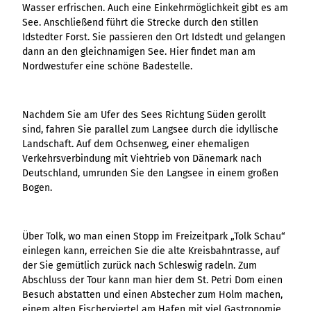
Ergebnisliste
Kachel &
Übersicht
Wasser erfrischen. Auch eine Einkehrmöglichkeit gibt es am
Übersicht
Intelligenz trifft
Hambur
Variante 0
destination.epaper
Ergebnisliste: div
destination.tab
Kachelwand
See. Anschließend führt die Strecke durch den stillen
Variante 0
Ergebnisliste
Content Creation:
ger
Variante 1
Filter zu Höhen
Übersicht
Idstedter Forst. Sie passieren den Ort Idstedt und gelangen
Variante 1
destination.guestcard
Der KI-Wizard und
Menü -
destination.teaserwall
Link-Liste
Ergebnisliste:
dann an den gleichnamigen See. Hier findet man am
3er-Raster
KI-Checker in
Variante
destination.highlight
individueller Filter
Nordwestufer eine schöne Badestelle.
destination.tide
4er-Raster
Mediengalerie
one.data
3
"beste Reisezeit"
Übersicht
Kachel-Slider
destination.html
Hambur
destination.topspot
Mini-Teaser
Variante 0
ger
Übersicht
destination.imageclick
destination.trilogy
Nachdem Sie am Ufer des Sees Richtung Süden gerollt
Variante 1
Silhouette
Menü -
Variante 0
Übersicht
sind, fahren Sie parallel zum Langsee durch die idyllische
Variante 2
Variante
destination.language
Variante 1
destination.weather
Tabelle
Landschaft. Auf dem Ochsenweg, einer ehemaligen
Variante 0
4
Variante 3
Übersicht
destination.login
Verkehrsverbindung mit Viehtrieb von Dänemark nach
Variante 1
destination.youtube
Text und
Variante 0
Deutschland, umrunden Sie den Langsee in einem großen
Medien
destination.logo
Variante 1
Bogen.
Variante 2
Vertikale
destination.mail
Timeline
destination.medialibrary
Übersicht
Über Tolk, wo man einen Stopp im Freizeitpark „Tolk Schau“
XXL-Galerie
Variante 0
einlegen kann, erreichen Sie die alte Kreisbahntrasse, auf
destination.mediawall
Übersicht
Variante 1
Zitat
der Sie gemütlich zurück nach Schleswig radeln. Zum
Variante 0
destination.multisearch
Übersicht
Variante 2
Abschluss der Tour kann man hier dem St. Petri Dom einen
Variante 1
Variante 0
Variante 3
Besuch abstatten und einen Abstecher zum Holm machen,
Variante 2
Variante 1
einem alten Fischerviertel am Hafen mit viel Gastronomie.