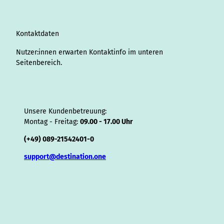
r
I
o
e
e
s
v
p
y
a
n
k
s
i
p
m
t
s
o
Kontaktdaten
r
Nutzer:innen erwarten Kontaktinfo im unteren
Seitenbereich.
Unsere Kundenbetreuung:
Montag - Freitag:
09.00 - 17.00 Uhr
(+49) 089-21542401-0
support@destination.one