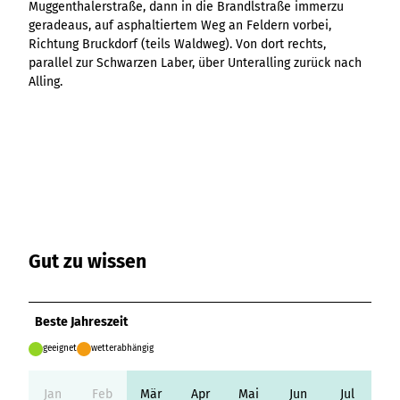
Muggenthalerstraße, dann in die Brandlstraße immerzu
Variante 3
Variante 2
geradeaus, auf asphaltiertem Weg an Feldern vorbei,
Variante 4
Richtung Bruckdorf (teils Waldweg). Von dort rechts,
Variante 5
parallel zur Schwarzen Laber, über Unteralling zurück nach
Alling.
Gut zu wissen
Beste Jahreszeit
geeignet
wetterabhängig
Jan
Feb
Mär
Apr
Mai
Jun
Jul