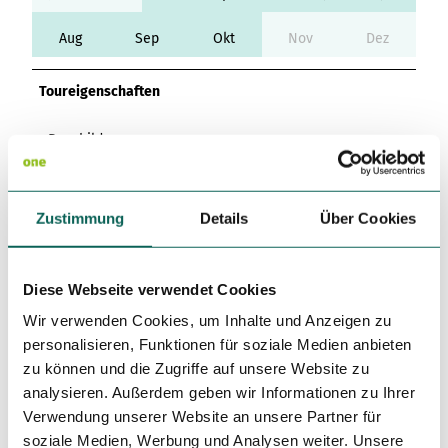
Aug
Sep
Okt
Nov
Dez
Toureigenschaften
Beschilderung
Einkehrmöglichkeit
Zustimmung
Details
Über Cookies
Rundweg
Diese Webseite verwendet Cookies
Unterkunftsmöglichkeit
Wir verwenden Cookies, um Inhalte und Anzeigen zu
Weitere Infos
personalisieren, Funktionen für soziale Medien anbieten
zu können und die Zugriffe auf unsere Website zu
Der Landkreis Regensburg übernimmt keine Gewähr für die
Korrektheit der heruntergeladenen Trackdaten sowie für die
analysieren. Außerdem geben wir Informationen zu Ihrer
Aktualität, Korrektheit, Vollständigkeit oder Qualität der
Verwendung unserer Website an unsere Partner für
bereitgestellten Informationen.
soziale Medien, Werbung und Analysen weiter. Unsere