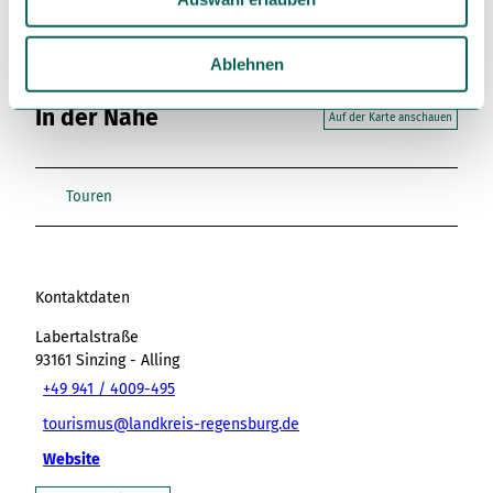
s
w
a
Ablehnen
h
In der Nähe
l
Auf der Karte anschauen
Touren
Kontaktdaten
Labertalstraße
93161
Sinzing
- Alling
+49 941 / 4009-495
tourismus@landkreis-regensburg.de
Website