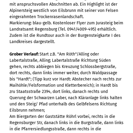
Ergebnisliste
Kachel &
Übersicht
mit anspruchsvollen Abschnitten ab. Ein Highlight ist der
Übersicht
Intelligenz trifft
Hambur
Variante 0
destination.epaper
Ergebnisliste: div
destination.tab
Kachelwand
Variante 0
Alpinersteig westlich von Eilsbrunn mit seiner von Felsen
Ergebnisliste
Content Creation:
ger
Variante 1
Filter zu Höhen
Übersicht
Variante 1
destination.guestcard
eingerahmten Trockenrasenlandschaft.
Der KI-Wizard und
Menü -
destination.teaserwall
Link-Liste
Ergebnisliste:
3er-Raster
Markierung: blau-gelb. Kostenloser Flyer zum Jurasteig beim
KI-Checker in
Variante
destination.highlight
individueller Filter
destination.tide
4er-Raster
Mediengalerie
Landratsamt Regensburg (Tel. 0941/4009-495) erhältlich.
one.data
3
"beste Reisezeit"
Übersicht
Zudem ist die Rundtour auch in der Burgensteigkarte I des
Kachel-Slider
destination.html
Hambur
destination.topspot
Mini-Teaser
Landkreises dargestellt.
Variante 0
ger
Übersicht
destination.imageclick
destination.trilogy
Variante 1
Silhouette
Menü -
Variante 0
Grober Verlauf:
Start z.B. "Am Röth"/Alling oder
Übersicht
Variante 2
Variante
destination.language
Variante 1
destination.weather
Tabelle
Labertalstraße, Alling; Labertalstraße Richtung Süden
Variante 0
4
Variante 3
Übersicht
gehen, rechts abbiegen bis Kreuzung Schlossbergstraße,
destination.login
Variante 1
destination.youtube
Text und
Variante 0
dort rechts, dann links immer weiter, durch Waldpassage
Medien
destination.logo
Variante 1
bis "Hardt"; (Tipp kurz vor Hardt: Abstecher nach rechts zur
Maihöhle/Felsformation und Kletterbereich); in Hardt bis
Variante 2
Vertikale
destination.mail
zru Staatsstraße 2394, dort links, danach rechts und
Timeline
destination.medialibrary
Querung der Schwarzen Laber, nach Kläranlage links halten
Übersicht
XXL-Galerie
und den Steig/ Pfad unterhalb des Gelbfelsens Richtung
Variante 0
destination.mediawall
Übersicht
Eilsbrunn nehmen;
Variante 1
Zitat
Variante 0
Am Biergarten der Gaststätte Röhrl vorbei, rechts in die
destination.multisearch
Übersicht
Variante 2
Variante 1
Regensburger Str, danach links in die Burgstraße, dann links
Variante 0
Variante 3
Variante 2
in die Pfarrersiedlungsstraße, dann rechts in die
Variante 1