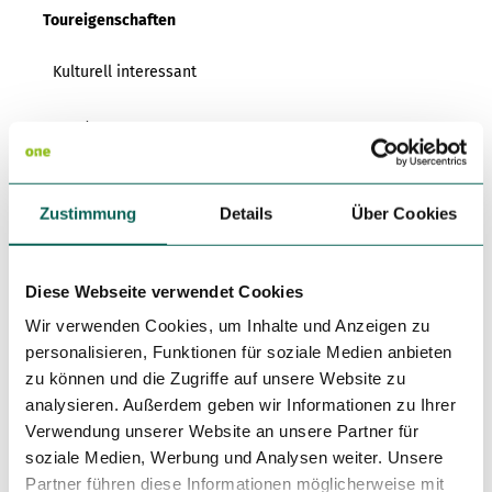
Variante 3
Toureigenschaften
Variante 2
Variante 4
Variante 5
Kulturell interessant
Rundweg
Autor:in
Zustimmung
Details
Über Cookies
Harzer Tourismusverband
Organisation
Diese Webseite verwendet Cookies
Harz: Magische Gebirgswelt
Wir verwenden Cookies, um Inhalte und Anzeigen zu
Lizenz (Stammdaten)
personalisieren, Funktionen für soziale Medien anbieten
zu können und die Zugriffe auf unsere Website zu
analysieren. Außerdem geben wir Informationen zu Ihrer
Verwendung unserer Website an unsere Partner für
soziale Medien, Werbung und Analysen weiter. Unsere
Partner führen diese Informationen möglicherweise mit