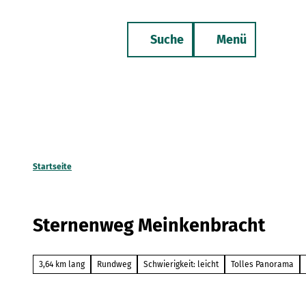
Z
u
Suche
Menü
m
Merkzettel
Telefon
I
n
h
a
l
t
Startseite
Sternenweg Meinkenbracht
3,64 km lang
Rundweg
Schwierigkeit: leicht
Tolles Panorama