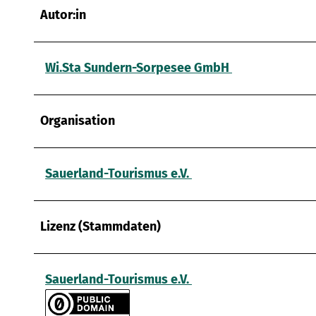
w
Autor:in
a
h
l
Wi.Sta Sundern-Sorpesee GmbH
Organisation
Sauerland-Tourismus e.V.
Lizenz (Stammdaten)
Sauerland-Tourismus e.V.