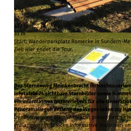
1:30 h
52 m
432 m
33 m
© Wi.Sta Sundern-Sorpesee GmbH |
CC-BY-SA
Start: Wanderparkplatz Romecke in Sundern-Me
Ziel: Hier endet die Tour.
Der Sternenweg Meinkenbracht im Hochsauerland
Infotafeln 24 sichtbare Sternbilder sowie Himmel
ein informatives Naturerlebnis für alle Generati
Panoramaliegen entlang des Weges laden zur Hi
Der Sternenweg Meinkenbracht präsentiert sich a
entlang seiner Strecke informative Stationen 