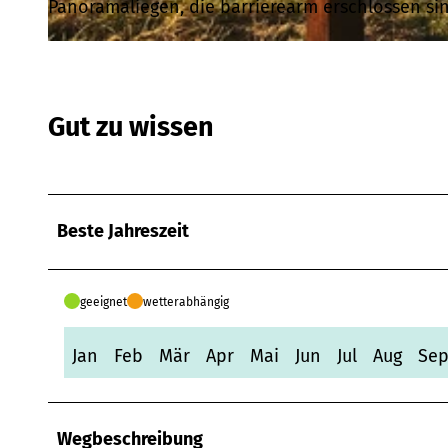
Panoramaliegen, die barrierearm erschlossen sin
© Wi.Sta Sundern-Sorpesee GmbH |
CC-BY-SA
Gut zu wissen
Beste Jahreszeit
geeignet
wetterabhängig
Jan
Feb
Mär
Apr
Mai
Jun
Jul
Aug
Se
Wegbeschreibung