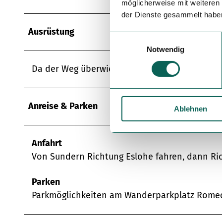
möglicherweise mit weiteren
der Dienste gesammelt habe
Ausrüstung
E
Notwendig
i
n
Da der Weg überwiegend geteert ist, ist er auc
w
i
l
Anreise & Parken
Ablehnen
l
i
g
Anfahrt
u
Von Sundern Richtung Eslohe fahren, dann Ric
n
g
s
Parken
a
Parkmöglichkeiten am Wanderparkplatz Rome
u
s