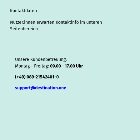
m
t
s
o
Kontaktdaten
r
Nutzer:innen erwarten Kontaktinfo im unteren
Seitenbereich.
Unsere Kundenbetreuung:
Montag - Freitag:
09.00 - 17.00 Uhr
(+49) 089-21542401-0
support@destination.one