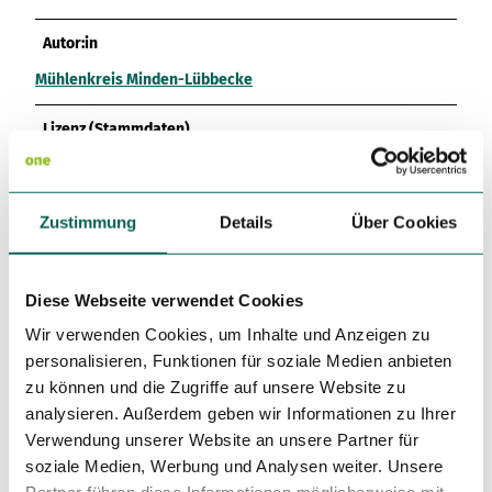
Autor:in
Mühlenkreis Minden-Lübbecke
Lizenz (Stammdaten)
Mühlenkreis Minden-Lübbecke
Zustimmung
Details
Über Cookies
Unser Tipp
Diese Webseite verwendet Cookies
Unsere Tipps für Lebensmittelautomaten:
Wir verwenden Cookies, um Inhalte und Anzeigen zu
Eier vom Biohof Mohme - Hahnenkampstraße 64,
personalisieren, Funktionen für soziale Medien anbieten
32549 Bad Oeynhausen
zu können und die Zugriffe auf unsere Website zu
Hähnchen, Eier, Kartoffeln, Nudeln, Honig, Curry, Chili
con Carne, Bolognese, Fond vom Biohof Mohme -
analysieren. Außerdem geben wir Informationen zu Ihrer
Detmolder Straße 67, 32545 Bad Oeynhausen,
Verwendung unserer Website an unsere Partner für
Bäckerei Hensel
soziale Medien, Werbung und Analysen weiter. Unsere
Eis vom Eiscafé Venezia - Meißener Str. 21, 32457