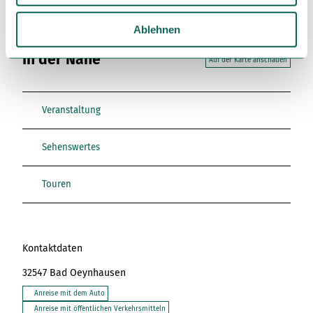
w
a
Ablehnen
h
In der Nähe
l
Auf der Karte anschauen
Veranstaltung
Sehenswertes
Touren
Kontaktdaten
32547
Bad Oeynhausen
Anreise mit dem Auto
Anreise mit öffentlichen Verkehrsmitteln