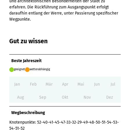
und architektonischen Besonderheiten der Stadt zu
Variante 3
Variante 2
erfahren. Die Rückführung zum Ausgangspunkt erfolgt
Variante 4
daraufhin entlang der Werre, unter Passierung spezifischer
Variante 5
Wegpunkte.
Gut zu wissen
Beste Jahreszeit
geeignet
wetterabhängig
Jan
Feb
Mär
Apr
Mai
Jun
Jul
Aug
Sep
Okt
Nov
Dez
Wegbeschreibung
Knotenpunkte: 52-40-41-45-47-33-32-29-49-48-50-51-54-53-
54-51-52