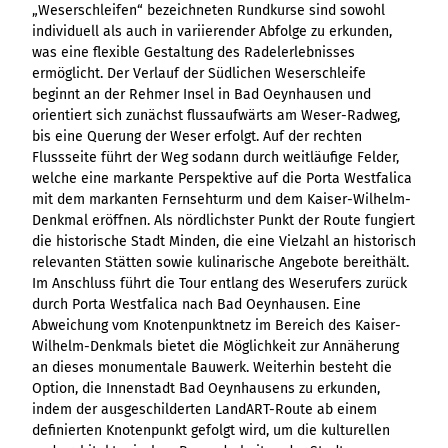
Ergebnisliste
Kachel &
Übersicht
„Weserschleifen“ bezeichneten Rundkurse sind sowohl
Übersicht
Intelligenz trifft
Hambur
Variante 0
destination.epaper
Ergebnisliste: div
destination.tab
Kachelwand
individuell als auch in variierender Abfolge zu erkunden,
Variante 0
Ergebnisliste
Content Creation:
ger
Variante 1
Filter zu Höhen
Übersicht
was eine flexible Gestaltung des Radelerlebnisses
Variante 1
destination.guestcard
Der KI-Wizard und
Menü -
destination.teaserwall
Link-Liste
Ergebnisliste:
ermöglicht. Der Verlauf der Südlichen Weserschleife
3er-Raster
KI-Checker in
Variante
destination.highlight
individueller Filter
beginnt an der Rehmer Insel in Bad Oeynhausen und
destination.tide
4er-Raster
Mediengalerie
one.data
3
"beste Reisezeit"
orientiert sich zunächst flussaufwärts am Weser-Radweg,
Übersicht
Kachel-Slider
destination.html
Hambur
destination.topspot
Mini-Teaser
bis eine Querung der Weser erfolgt. Auf der rechten
Variante 0
ger
Übersicht
Flussseite führt der Weg sodann durch weitläufige Felder,
destination.imageclick
destination.trilogy
Variante 1
Silhouette
Menü -
Variante 0
welche eine markante Perspektive auf die Porta Westfalica
Übersicht
Variante 2
Variante
destination.language
Variante 1
destination.weather
mit dem markanten Fernsehturm und dem Kaiser-Wilhelm-
Tabelle
Variante 0
4
Variante 3
Übersicht
Denkmal eröffnen. Als nördlichster Punkt der Route fungiert
destination.login
Variante 1
destination.youtube
Text und
die historische Stadt Minden, die eine Vielzahl an historisch
Variante 0
Medien
destination.logo
relevanten Stätten sowie kulinarische Angebote bereithält.
Variante 1
Im Anschluss führt die Tour entlang des Weserufers zurück
Variante 2
Vertikale
destination.mail
durch Porta Westfalica nach Bad Oeynhausen. Eine
Timeline
Abweichung vom Knotenpunktnetz im Bereich des Kaiser-
destination.medialibrary
Übersicht
XXL-Galerie
Wilhelm-Denkmals bietet die Möglichkeit zur Annäherung
Variante 0
destination.mediawall
Übersicht
an dieses monumentale Bauwerk. Weiterhin besteht die
Variante 1
Zitat
Variante 0
Option, die Innenstadt Bad Oeynhausens zu erkunden,
destination.multisearch
Übersicht
Variante 2
indem der ausgeschilderten LandART-Route ab einem
Variante 1
Variante 0
Variante 3
definierten Knotenpunkt gefolgt wird, um die kulturellen
Variante 2
Variante 1