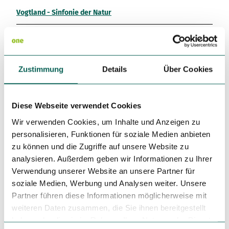
Variante 3
Variante 2
Vogtland - Sinfonie der Natur
Variante 4
Variante 5
Lizenz (Stammdaten)
Tourismusverband Vogtland
Zustimmung
Details
Über Cookies
Unser Tipp
Diese Webseite verwendet Cookies
Sehenswürdigkeiten
Wir verwenden Cookies, um Inhalte und Anzeigen zu
personalisieren, Funktionen für soziale Medien anbieten
Stadt Schöneck – höchstgelegene Stadt des Vogtlandes mit
vielen beeindruckenden Ausblicken über das Vogtland
zu können und die Zugriffe auf unsere Website zu
analysieren. Außerdem geben wir Informationen zu Ihrer
Aussichtsfelsen Alter Söll
Verwendung unserer Website an unsere Partner für
soziale Medien, Werbung und Analysen weiter. Unsere
Partner führen diese Informationen möglicherweise mit
weiteren Daten zusammen, die Sie ihnen bereitgestellt
haben oder die sie im Rahmen Ihrer Nutzung der Dienste