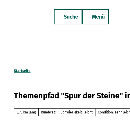
Z
u
Suche
Menü
m
Merkzettel
Telefon
I
n
h
a
l
t
Startseite
Themenpfad "Spur der Steine" i
3,75 km lang
Rundweg
Schwierigkeit: leicht
Kondition: sehr leic