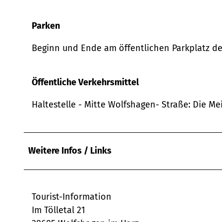
w
a
Parken
h
l
Beginn und Ende am öffentlichen Parkplatz des
Öffentliche Verkehrsmittel
Haltestelle - Mitte Wolfshagen- Straße: Die Me
Weitere Infos / Links
Tourist-Information
Im Tölletal 21