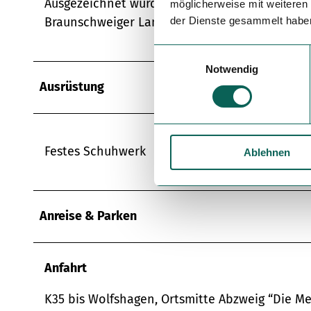
Ausgezeichnet wurde der Themenpfad „Spur der
möglicherweise mit weiteren
Braunschweiger Land-Ostfalen“.
der Dienste gesammelt habe
E
Notwendig
i
Ausrüstung
n
w
i
l
Festes Schuhwerk
Ablehnen
l
i
g
u
Anreise & Parken
n
g
s
Anfahrt
a
u
K35 bis Wolfshagen, Ortsmitte Abzweig “Die Me
s