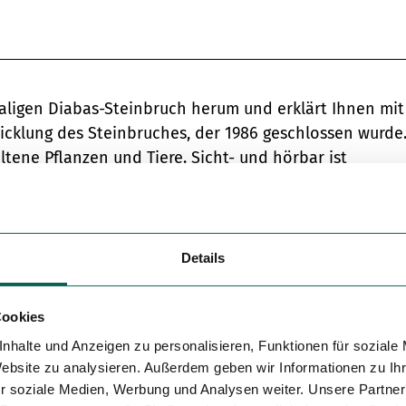
Variante 5
aligen Diabas-Steinbruch herum und erklärt Ihnen mit
icklung des Steinbruches, der 1986 geschlossen wurde
ltene Pflanzen und Tiere. Sicht- und hörbar ist
röte, eine Vielfalt an seltenen Libellenarten macht de
hen Wald und Steinbruch sind und dass eine neue Natu
Details
 Forstamt Seesen dieser Rundwanderweg geschaffen. 
Skulpturen und Reliefs aufgestellt, die aus örtlichem
Cookies
 mehr für kleine und große Wanderfreunde, die „Spur
ffenen Aussichtspunkt den Panoramablick in den
nhalte und Anzeigen zu personalisieren, Funktionen für soziale
Website zu analysieren. Außerdem geben wir Informationen zu I
r soziale Medien, Werbung und Analysen weiter. Unsere Partner