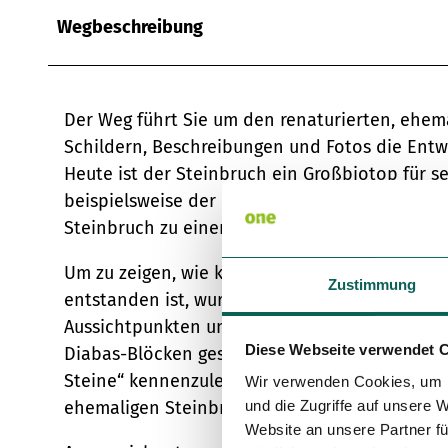
Wegbeschreibung
Der Weg führt Sie um den renaturierten, ehem
Schildern, Beschreibungen und Fotos die Entw
Heute ist der Steinbruch ein Großbiotop für se
beispielsweise der Uhu und die Geburtshelferk
Steinbruch zu einer Besonderheit.
Um zu zeigen, wie klein die Gegensätze zwisc
Zustimmung
entstanden ist, wurde vom Niedersächsischen
Aussichtpunkten und exponierten Stellen sind 
Diese Webseite verwendet 
Diabas-Blöcken geschaffen wurden – ein Grund
Steine“ kennenzulernen – und auf dem erscha
Wir verwenden Cookies, um I
ehemaligen Steinbruch zu genießen.
und die Zugriffe auf unsere 
Website an unsere Partner fü