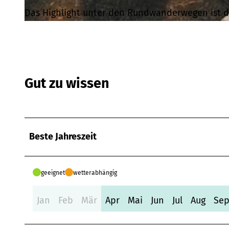
Das Highlight unter den Rundwanderwegen ist d
©
CC-BY-SA
Gut zu wissen
Beste Jahreszeit
geeignet
wetterabhängig
Jan
Feb
Mär
Apr
Mai
Jun
Jul
Aug
Se