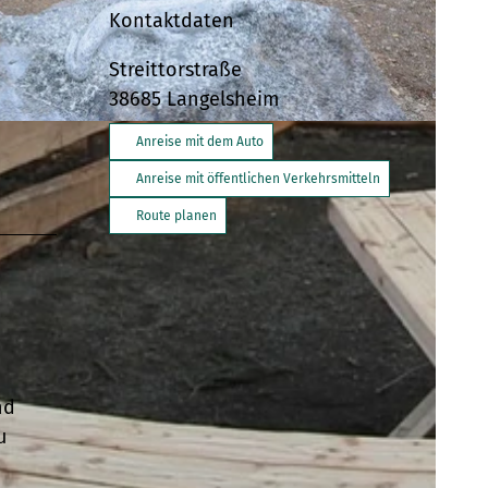
Kontaktdaten
Streittorstraße
38685
Langelsheim
Anreise mit dem Auto
Anreise mit öffentlichen Verkehrsmitteln
Route planen
nd
u