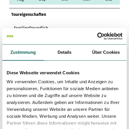
Variante 3
Variante 2
Variante 4
Toureigenschaften
Variante 5
Familienfreundlich
Ansprechpartner:in
Emsland Tourismus GmbH
Zustimmung
Details
Über Cookies
Autor:in
Diese Webseite verwendet Cookies
Emsland Tourismus GmbH
Wir verwenden Cookies, um Inhalte und Anzeigen zu
Organisation
personalisieren, Funktionen für soziale Medien anbieten
zu können und die Zugriffe auf unsere Website zu
Emsland Tourismus GmbH
analysieren. Außerdem geben wir Informationen zu Ihrer
Lizenz (Stammdaten)
Verwendung unserer Website an unsere Partner für
soziale Medien, Werbung und Analysen weiter. Unsere
Emsland Tourismus GmbH
Partner führen diese Informationen möglicherweise mit