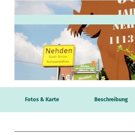
© BWT GmbH |
CC-BY-SA
Webca
Fotos & Karte
Beschreibung
Wetter
Verans
Kontak