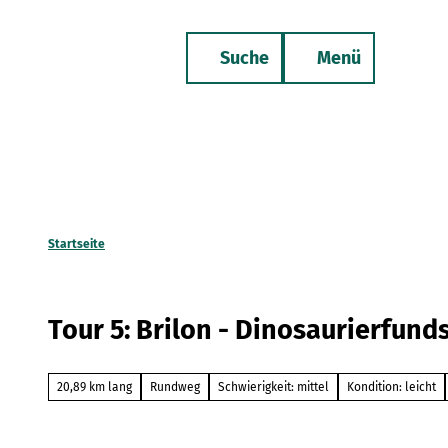
Z
u
Suche
Menü
m
Merkzettel
Telefon
I
n
h
a
l
t
Startseite
Tour 5: Brilon - Dinosaurierfund
20,89 km lang
Rundweg
Schwierigkeit: mittel
Kondition: leicht