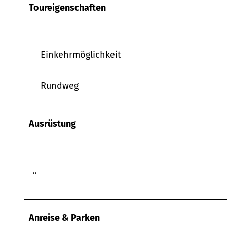
w
Toureigenschaften
a
h
l
Einkehrmöglichkeit
Rundweg
Ausrüstung
..
Anreise & Parken