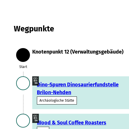
Wegpunkte
Knotenpunkt 12 (Verwaltungsgebäude)
Start
Start
CC-
BY-
Dino-Spuren Dinosaurierfundstelle
SA
Brilon-Nehden
Archäologische Stätte
CC-
BY-
SA
Wood & Soul Coffee Roasters