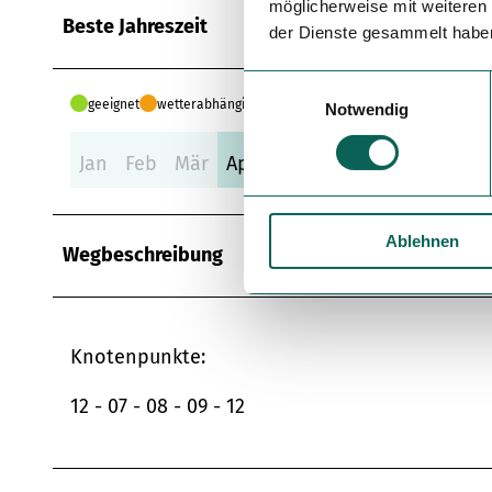
möglicherweise mit weiteren
Beste Jahreszeit
der Dienste gesammelt habe
E
geeignet
wetterabhängig
Notwendig
i
n
Jan
Feb
Mär
Apr
Mai
Jun
Jul
Aug
Se
w
i
l
Ablehnen
l
Wegbeschreibung
i
g
u
n
Knotenpunkte:
g
s
12 - 07 - 08 - 09 - 12
a
u
s